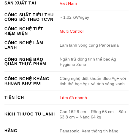
SẢN XUẤT TẠI
Việt Nam
CÔNG SUẤT TIÊU THỤ
~ 1.02 kW/ngày
CÔNG BỐ THEO TCVN
CÔNG NGHỆ TIẾT
Multi Control
KIỆM ĐIỆN
CÔNG NGHỆ LÀM
Làm lạnh vòng cung Panorama
LẠNH
Ngăn trữ đông tinh thể bạc Ag
CÔNG NGHỆ BẢO
QUẢN THỰC PHẨM
Hygiene Zone
Công nghệ diệt khuẩn Blue Ag+ với
CÔNG NGHỆ KHÁNG
KHUẨN KHỬ MÙI
tinh thể bạc Ag+ và ánh sáng xanh
TIỆN ÍCH
Làm đá nhanh
Cao 162.9 cm – Rộng 65 cm – Sâu
KÍCH THƯỚC TỦ LẠNH
63.8 cm – Nặng 64 kg
HÃNG
Panasonic. Xem thông tin hãng