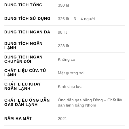
DUNG TÍCH TỔNG
350 lít
DUNG TÍCH SỬ DỤNG
326 lít – 3 – 4 người
DUNG TÍCH NGĂN ĐÁ
98 lít
DUNG TÍCH NGĂN
228 lít
LẠNH
DUNG TÍCH NGĂN
Không có
CHUYỂN ĐỔI
CHẤT LIỆU CỬA TỦ
Mặt gương soi
LẠNH
CHẤT LIỆU KHAY
Kính chịu lực
NGĂN LẠNH
Ống dẫn gas bằng Đồng – Chất liệu
CHẤT LIỆU ỐNG DẪN
GAS DÀN LẠNH
dàn lạnh bằng Nhôm
NĂM RA MẮT
2021