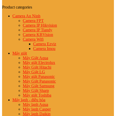
Product categories
Camera An Ninh
Camera FPT
Camera IP Hikvision
Camera IP Tiandy
Camera KBVision
Camera Wifi
Camera Ezviz
Camera Imou
Máy giặt
Máy Giặt Aqua
Máy giặt Electrolux
Máy Giặt Hitachi
Máy Giặt LG
Máy giặt Panasonic
Máy Giặt Panasonic
Máy Giặt Samsung
Máy Giặt Sharp
Máy giặt Toshiba
Máy lạnh - điều hòa
Máy lạnh Aqua
Máy lạnh Casper
Máy lạnh Daikin