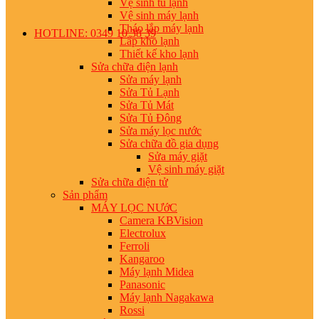
Vệ sinh tủ lạnh
Vệ sinh máy lạnh
Tháo lắp máy lạnh
HOTLINE: 0349 10 38 39
Lắp kho lạnh
Thiết kế kho lạnh
Sửa chữa điện lạnh
Sửa máy lạnh
Sửa Tủ Lạnh
Sửa Tủ Mát
Sửa Tủ Đông
Sửa máy lọc nước
Sửa chữa đồ gia dụng
Sửa máy giặt
Vệ sinh máy giặt
Sửa chữa điện tử
Sản phẩm
MÁY LỌC NƯớC
Camera KBVision
Electrolux
Ferroli
Kangaroo
Máy lạnh Midea
Panasonic
Máy lạnh Nagakawa
Rossi