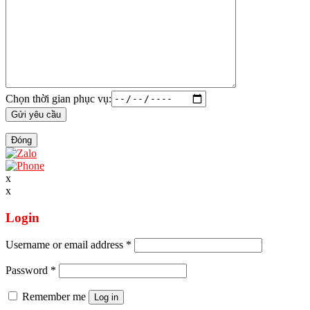
Chọn thời gian phục vụ:
Đóng
x
x
Login
Username or email address
*
Password
*
Remember me
Log in