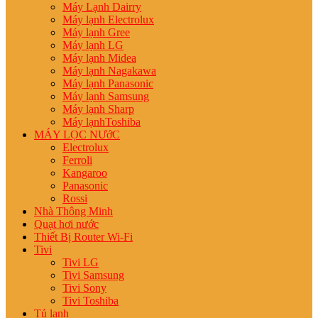
Máy Lạnh Dairry
Máy lạnh Electrolux
Máy lạnh Gree
Máy lạnh LG
Máy lạnh Midea
Máy lạnh Nagakawa
Máy lạnh Panasonic
Máy lạnh Samsung
Máy lạnh Sharp
Máy lạnhToshiba
MÁY LỌC NƯớC
Electrolux
Ferroli
Kangaroo
Panasonic
Rossi
Nhà Thông Minh
Quạt hơi nước
Thiết Bị Router Wi-Fi
Tivi
Tivi LG
Tivi Samsung
Tivi Sony
Tivi Toshiba
Tủ lạnh