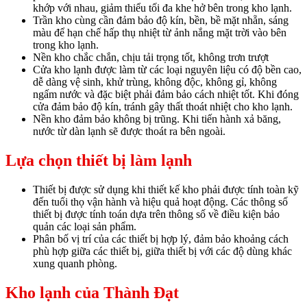
khớp với nhau, giảm thiểu tối đa khe hở bên trong kho lạnh.
Trần kho cùng cần đảm bảo độ kín, bền, bề mặt nhẵn, sáng
màu để hạn chế hấp thụ nhiệt từ ảnh nắng mặt trời vào bên
trong kho lạnh.
Nền kho chắc chắn, chịu tải trọng tốt, không trơn trượt
Cửa kho lạnh được làm từ các loại nguyên liệu có độ bền cao,
dễ dàng vệ sinh, khử trùng, không độc, không gỉ, không
ngấm nước và đặc biệt phải đảm bảo cách nhiệt tốt. Khi đóng
cửa đảm bảo độ kín, tránh gây thất thoát nhiệt cho kho lạnh.
Nền kho đảm bảo không bị trũng. Khi tiến hành xả băng,
nước từ dàn lạnh sẽ được thoát ra bên ngoài.
Lựa chọn thiết bị làm lạnh
Thiết bị được sử dụng khi thiết kế kho phải được tính toàn kỹ
đến tuổi thọ vận hành và hiệu quả hoạt động. Các thông số
thiết bị được tính toán dựa trên thông số về điều kiện bảo
quản các loại sản phẩm.
Phân bố vị trí của các thiết bị hợp lý, đảm bảo khoảng cách
phù hợp giữa các thiết bị, giữa thiết bị với các độ dùng khác
xung quanh phòng.
Kho lạnh của Thành Đạt