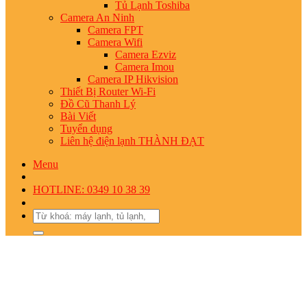
Tủ Lạnh Toshiba
Camera An Ninh
Camera FPT
Camera Wifi
Camera Ezviz
Camera Imou
Camera IP Hikvision
Thiết Bị Router Wi-Fi
Đồ Cũ Thanh Lý
Bài Viết
Tuyển dụng
Liên hệ điện lạnh THÀNH ĐẠT
Menu
HOTLINE: 0349 10 38 39
Search
for: