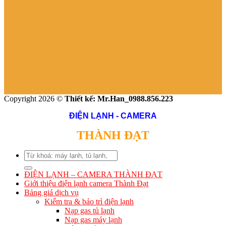
Copyright 2026 ©
Thiết kế: Mr.Han_0988.856.223
ĐIỆN LẠNH - CAMERA
THÀNH ĐẠT
Search
for:
ĐIỆN LẠNH – CAMERA THÀNH ĐẠT
Giới thiệu điện lạnh camera Thành Đạt
Bảng giá dịch vụ
Kiểm tra & bảo trì điện lạnh
Nạp gas tủ lạnh
Nạp gas máy lạnh