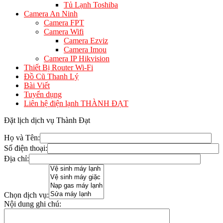
Tủ Lạnh Toshiba
Camera An Ninh
Camera FPT
Camera Wifi
Camera Ezviz
Camera Imou
Camera IP Hikvision
Thiết Bị Router Wi-Fi
Đồ Cũ Thanh Lý
Bài Viết
Tuyển dụng
Liên hệ điện lạnh THÀNH ĐẠT
Đặt lịch dịch vụ Thành Đạt
Họ và Tên:
Số điện thoại:
Địa chỉ:
Chọn dịch vụ:
Nội dung ghi chú: