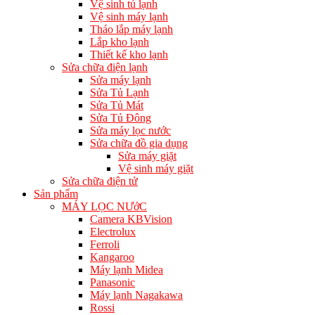
Vệ sinh tủ lạnh
Vệ sinh máy lạnh
Tháo lắp máy lạnh
Lắp kho lạnh
Thiết kế kho lạnh
Sửa chữa điện lạnh
Sửa máy lạnh
Sửa Tủ Lạnh
Sửa Tủ Mát
Sửa Tủ Đông
Sửa máy lọc nước
Sửa chữa đồ gia dụng
Sửa máy giặt
Vệ sinh máy giặt
Sửa chữa điện tử
Sản phẩm
MÁY LỌC NƯớC
Camera KBVision
Electrolux
Ferroli
Kangaroo
Máy lạnh Midea
Panasonic
Máy lạnh Nagakawa
Rossi