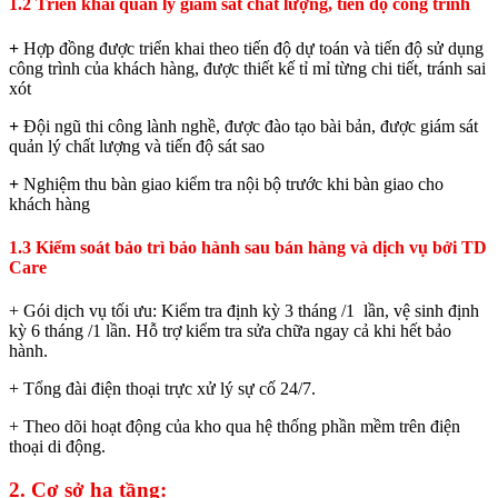
1.2 Triển khai quản lý giám sát chất lượng, tiến độ công trình
+
Hợp đồng được triển khai theo tiến độ dự toán và tiến độ sử dụng
công trình của khách hàng, được thiết kế tỉ mỉ từng chi tiết, tránh sai
xót
+
Đội ngũ thi công lành nghề, được đào tạo bài bản, được giám sát
quản lý chất lượng và tiến độ sát sao
+
Nghiệm thu bàn giao kiểm tra nội bộ trước khi bàn giao cho
khách hàng
1.3 Kiểm soát bảo trì bảo hành sau bán hàng và dịch vụ bởi TD
Care
+ Gói dịch vụ tối ưu: Kiểm tra định kỳ 3 tháng /1 lần, vệ sinh định
kỳ 6 tháng /1 lần. Hỗ trợ kiểm tra sửa chữa ngay cả khi hết bảo
hành.
+ Tổng đài điện thoại trực xử lý sự cố 24/7.
+ Theo dõi hoạt động của kho qua hệ thống phần mềm trên điện
thoại di động.
2. Cơ sở hạ tầng: