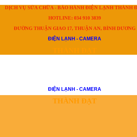
DỊCH VỤ SỬA CHỮA - BẢO HÀNH ĐIỆN LẠNH THÀNH 
HOTLINE: 034 910 3839
ĐƯỜNG THUẬN GIAO 17, THUẬN AN, BÌNH DƯƠNG
ĐIỆN LẠNH - CAMERA
THÀNH ĐẠT
ĐIỆN LẠNH - CAMERA
THÀNH ĐẠT