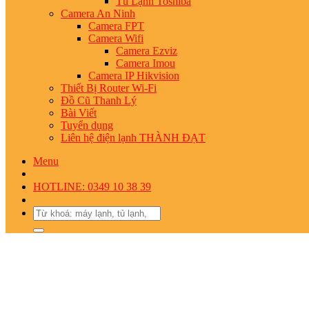
Tủ Lạnh Toshiba
Camera An Ninh
Camera FPT
Camera Wifi
Camera Ezviz
Camera Imou
Camera IP Hikvision
Thiết Bị Router Wi-Fi
Đồ Cũ Thanh Lý
Bài Viết
Tuyển dụng
Liên hệ điện lạnh THÀNH ĐẠT
Menu
HOTLINE: 0349 10 38 39
Search
for: