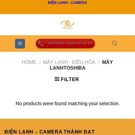
ĐIỆN LẠNH - CAMERA
Skip
THÀNH ĐẠT
to
content
HOTLINE: 0349 10 38 39
HOME
/
MÁY LẠNH - ĐIỀU HÒA
/
MÁY
LẠNHTOSHIBA
FILTER
No products were found matching your selection.
ĐIỆN LẠNH – CAMERA THÀNH ĐẠT