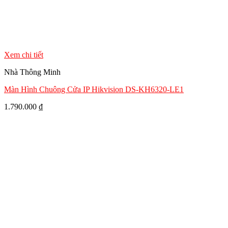
Xem chi tiết
Nhà Thông Minh
Màn Hình Chuông Cửa IP Hikvision DS-KH6320-LE1
1.790.000
₫