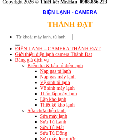
Copyright 2026 ©
Thiết kế: Mr.Han_0988.856.223
ĐIỆN LẠNH - CAMERA
THÀNH ĐẠT
Search
for:
ĐIỆN LẠNH – CAMERA THÀNH ĐẠT
Giới thiệu điện lạnh camera Thành Đạt
Bảng giá dịch vụ
Kiểm tra & bảo trì điện lạnh
Nạp gas tủ lạnh
Nạp gas máy lạnh
Vệ sinh tủ lạnh
Vệ sinh máy lạnh
Tháo lắp máy lạnh
Lắp kho lạnh
Thiết kế kho lạnh
Sửa chữa điện lạnh
Sửa máy lạnh
Sửa Tủ Lạnh
Sửa Tủ Mát
Sửa Tủ Đông
Sửa máy lọc nước