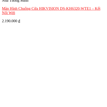
Nhà Thông Minh
Màn Hình Chuông Cửa HIKVISION DS-KH6320-WTE1 – Kết
Nối Wifi
2.190.000
₫