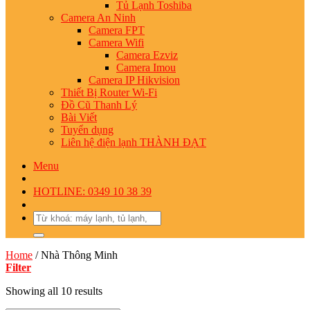
Tủ Lạnh Toshiba
Camera An Ninh
Camera FPT
Camera Wifi
Camera Ezviz
Camera Imou
Camera IP Hikvision
Thiết Bị Router Wi-Fi
Đồ Cũ Thanh Lý
Bài Viết
Tuyển dụng
Liên hệ điện lạnh THÀNH ĐẠT
Menu
HOTLINE: 0349 10 38 39
Search
for:
Home
/
Nhà Thông Minh
Filter
Showing all 10 results