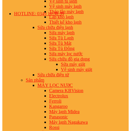
Vệ sinh tủ lạnh
Vệ sinh máy lạnh
Tháo lắp máy lạnh
HOTLINE: 0349 10 38 39
Lắp kho lạnh
Thiết kế kho lạnh
Sửa chữa điện lạnh
Sửa máy lạnh
Sửa Tủ Lạnh
Sửa Tủ Mát
Sửa Tủ Đông
Sửa máy lọc nước
Sửa chữa đồ gia dụng
Sửa máy giặt
Vệ sinh máy giặt
Sửa chữa điện tử
Sản phẩm
MÁY LỌC NƯớC
Camera KBVision
Electrolux
Ferroli
Kangaroo
Máy lạnh Midea
Panasonic
Máy lạnh Nagakawa
Rossi