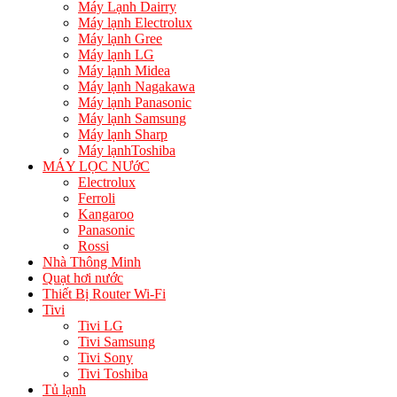
Máy Lạnh Dairry
Máy lạnh Electrolux
Máy lạnh Gree
Máy lạnh LG
Máy lạnh Midea
Máy lạnh Nagakawa
Máy lạnh Panasonic
Máy lạnh Samsung
Máy lạnh Sharp
Máy lạnhToshiba
MÁY LỌC NƯớC
Electrolux
Ferroli
Kangaroo
Panasonic
Rossi
Nhà Thông Minh
Quạt hơi nước
Thiết Bị Router Wi-Fi
Tivi
Tivi LG
Tivi Samsung
Tivi Sony
Tivi Toshiba
Tủ lạnh