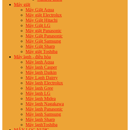
Máy giặt
Máy Giặt Aqua
Máy giặt Electrolux
Máy Giặt Hitachi
Máy Giặt LG
Máy giặt Panasonic
Máy Giặt Panasonic
Máy Giặt Samsung
Máy Giặt Sharp
Máy giặt Toshiba
Máy lạnh - điều hòa
Máy lạnh Aqua
Máy lạnh Casper
Máy lạnh Daikin
Máy Lạnh Dairry
Máy lạnh Electrolux
Máy lạnh Gree
Máy lạnh LG
Máy lạnh Midea
Máy lạnh Nagakawa
Máy lạnh Panasonic
Máy lạnh Samsung
Máy lạnh Sharp
Máy lạnhToshiba
MÁY LỌC NƯớC