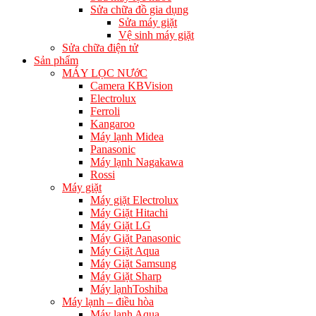
Sửa chữa đồ gia dụng
Sửa máy giặt
Vệ sinh máy giặt
Sửa chữa điện tử
Sản phẩm
MÁY LỌC NƯớC
Camera KBVision
Electrolux
Ferroli
Kangaroo
Máy lạnh Midea
Panasonic
Máy lạnh Nagakawa
Rossi
Máy giặt
Máy giặt Electrolux
Máy Giặt Hitachi
Máy Giặt LG
Máy Giặt Panasonic
Máy Giặt Aqua
Máy Giặt Samsung
Máy Giặt Sharp
Máy lạnhToshiba
Máy lạnh – điều hòa
Máy lạnh Aqua