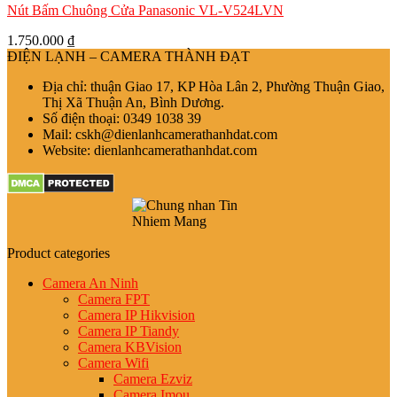
Nút Bấm Chuông Cửa Panasonic VL-V524LVN
1.750.000
₫
ĐIỆN LẠNH – CAMERA THÀNH ĐẠT
Địa chỉ: thuận Giao 17, KP Hòa Lân 2, Phường Thuận Giao,
Thị Xã Thuận An, Bình Dương.
Số điện thoại: 0349 1038 39
Mail: cskh@dienlanhcamerathanhdat.com
Website: dienlanhcamerathanhdat.com
Product categories
Camera An Ninh
Camera FPT
Camera IP Hikvision
Camera IP Tiandy
Camera KBVision
Camera Wifi
Camera Ezviz
Camera Imou