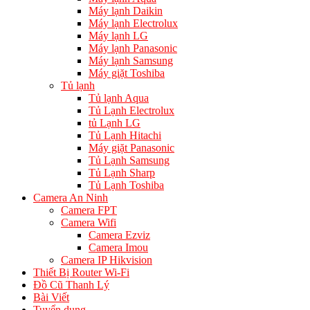
Máy lạnh Daikin
Máy lạnh Electrolux
Máy lạnh LG
Máy lạnh Panasonic
Máy lạnh Samsung
Máy giặt Toshiba
Tủ lạnh
Tủ lạnh Aqua
Tủ Lạnh Electrolux
tủ Lạnh LG
Tủ Lạnh Hitachi
Máy giặt Panasonic
Tủ Lạnh Samsung
Tủ Lạnh Sharp
Tủ Lạnh Toshiba
Camera An Ninh
Camera FPT
Camera Wifi
Camera Ezviz
Camera Imou
Camera IP Hikvision
Thiết Bị Router Wi-Fi
Đồ Cũ Thanh Lý
Bài Viết
Tuyển dụng