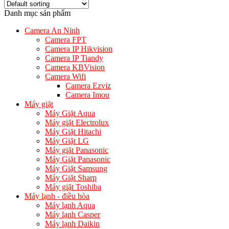
Danh mục sản phẩm
Camera An Ninh
Camera FPT
Camera IP Hikvision
Camera IP Tiandy
Camera KBVision
Camera Wifi
Camera Ezviz
Camera Imou
Máy giặt
Máy Giặt Aqua
Máy giặt Electrolux
Máy Giặt Hitachi
Máy Giặt LG
Máy giặt Panasonic
Máy Giặt Panasonic
Máy Giặt Samsung
Máy Giặt Sharp
Máy giặt Toshiba
Máy lạnh - điều hòa
Máy lạnh Aqua
Máy lạnh Casper
Máy lạnh Daikin