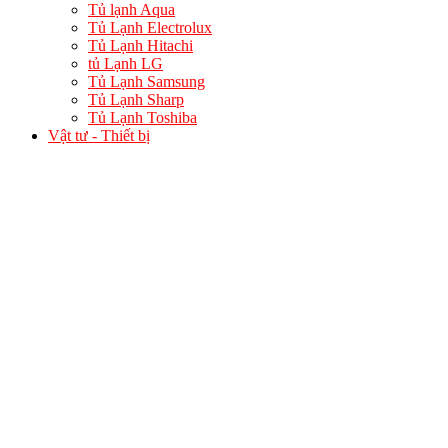
Tủ lạnh Aqua
Tủ Lạnh Electrolux
Tủ Lạnh Hitachi
tủ Lạnh LG
Tủ Lạnh Samsung
Tủ Lạnh Sharp
Tủ Lạnh Toshiba
Vật tư - Thiết bị