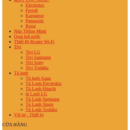
Electrolux
Ferroli
Kangaroo
Panasonic
Rossi
Nhà Thông Minh
Quạt hơi nước
Thiết Bị Router Wi-Fi
Tivi
Tivi LG
Tivi Samsung
Tivi Sony
Tivi Toshiba
Tủ lạnh
Tủ lạnh Aqua
Tủ Lạnh Electrolux
Tủ Lạnh Hitachi
tủ Lạnh LG
Tủ Lạnh Samsung
Tủ Lạnh Sharp
Tủ Lạnh Toshiba
Vật tư - Thiết bị
CỬA HÀNG