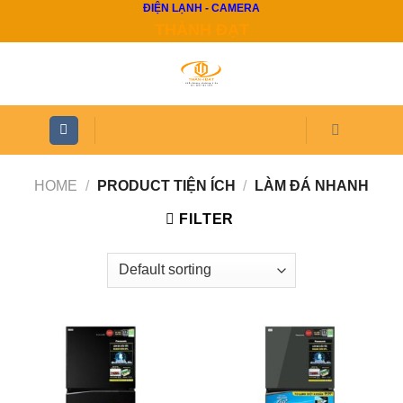
ĐIỆN LẠNH - CAMERA
Skip
THÀNH ĐẠT
to
content
HOME
/
PRODUCT TIỆN ÍCH
/
LÀM ĐÁ NHANH
FILTER