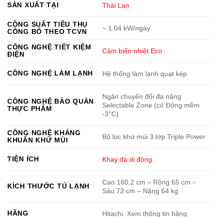
SẢN XUẤT TẠI
Thái Lan
CÔNG SUẤT TIÊU THỤ
~ 1.04 kW/ngày
CÔNG BỐ THEO TCVN
CÔNG NGHỆ TIẾT KIỆM
Cảm biến nhiệt Eco
ĐIỆN
CÔNG NGHỆ LÀM LẠNH
Hệ thống làm lạnh quạt kép
Ngăn chuyển đổi đa năng
CÔNG NGHỆ BẢO QUẢN
Selectable Zone (có Đông mềm
THỰC PHẨM
-3°C)
CÔNG NGHỆ KHÁNG
Bộ lọc khử mùi 3 lớp Triple Power
KHUẨN KHỬ MÙI
TIỆN ÍCH
Khay đá di động
Cao 160.2 cm – Rộng 65 cm –
KÍCH THƯỚC TỦ LẠNH
Sâu 72 cm – Nặng 64 kg
HÃNG
Hitachi. Xem thông tin hãng