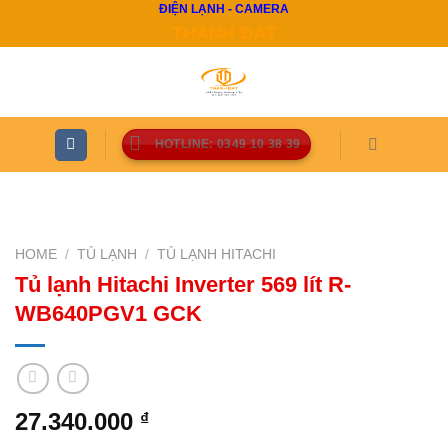
ĐIỆN LẠNH - CAMERA
Skip
THÀNH ĐẠT
to
content
HOTLINE: 0349 10 38 39
HOME
/
TỦ LẠNH
/
TỦ LẠNH HITACHI
Tủ lạnh Hitachi Inverter 569 lít R-
WB640PGV1 GCK
27.340.000
₫