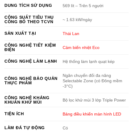
DUNG TÍCH SỬ DỤNG
569 lít – Trên 5 người
CÔNG SUẤT TIÊU THỤ
~ 1.63 kW/ngày
CÔNG BỐ THEO TCVN
SẢN XUẤT TẠI
Thái Lan
CÔNG NGHỆ TIẾT KIỆM
Cảm biến nhiệt Eco
ĐIỆN
CÔNG NGHỆ LÀM LẠNH
Hệ thống làm lạnh quạt kép
Ngăn chuyển đổi đa năng
CÔNG NGHỆ BẢO QUẢN
Selectable Zone (có Đông mềm
THỰC PHẨM
-3°C)
CÔNG NGHỆ KHÁNG
Bộ lọc khử mùi 3 lớp Triple Power
KHUẨN KHỬ MÙI
TIỆN ÍCH
Bảng điều khiển màn hình LED
LÀM ĐÁ TỰ ĐỘNG
Có