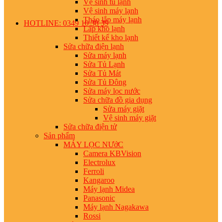
Vệ sinh tủ lạnh
Vệ sinh máy lạnh
Tháo lắp máy lạnh
HOTLINE: 0349 10 38 39
Lắp kho lạnh
Thiết kế kho lạnh
Sửa chữa điện lạnh
Sửa máy lạnh
Sửa Tủ Lạnh
Sửa Tủ Mát
Sửa Tủ Đông
Sửa máy lọc nước
Sửa chữa đồ gia dụng
Sửa máy giặt
Vệ sinh máy giặt
Sửa chữa điện tử
Sản phẩm
MÁY LỌC NƯớC
Camera KBVision
Electrolux
Ferroli
Kangaroo
Máy lạnh Midea
Panasonic
Máy lạnh Nagakawa
Rossi