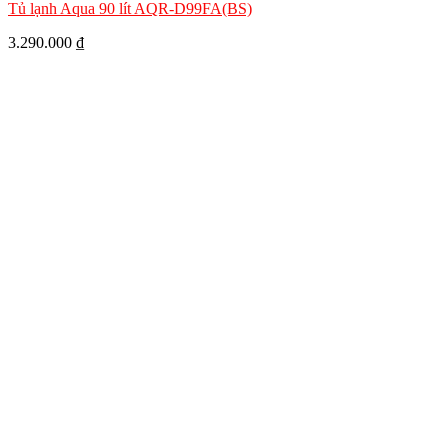
Tủ lạnh Aqua 90 lít AQR-D99FA(BS)
3.290.000
₫