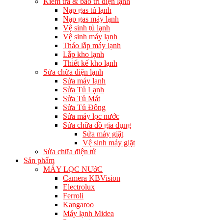
Kiểm tra & bảo trì điện lạnh
Nạp gas tủ lạnh
Nạp gas máy lạnh
Vệ sinh tủ lạnh
Vệ sinh máy lạnh
Tháo lắp máy lạnh
Lắp kho lạnh
Thiết kế kho lạnh
Sửa chữa điện lạnh
Sửa máy lạnh
Sửa Tủ Lạnh
Sửa Tủ Mát
Sửa Tủ Đông
Sửa máy lọc nước
Sửa chữa đồ gia dụng
Sửa máy giặt
Vệ sinh máy giặt
Sửa chữa điện tử
Sản phẩm
MÁY LỌC NƯớC
Camera KBVision
Electrolux
Ferroli
Kangaroo
Máy lạnh Midea