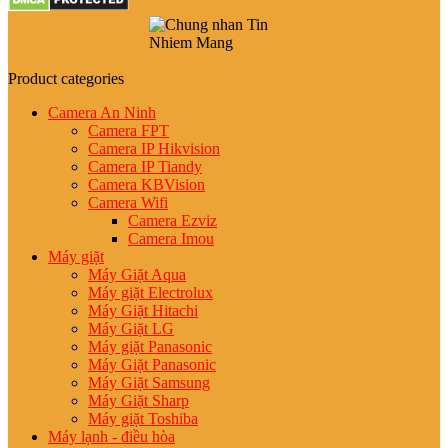
Product categories
Camera An Ninh
Camera FPT
Camera IP Hikvision
Camera IP Tiandy
Camera KBVision
Camera Wifi
Camera Ezviz
Camera Imou
Máy giặt
Máy Giặt Aqua
Máy giặt Electrolux
Máy Giặt Hitachi
Máy Giặt LG
Máy giặt Panasonic
Máy Giặt Panasonic
Máy Giặt Samsung
Máy Giặt Sharp
Máy giặt Toshiba
Máy lạnh - điều hòa