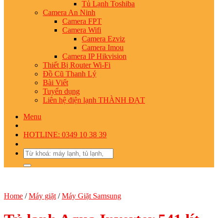
Tủ Lạnh Toshiba
Camera An Ninh
Camera FPT
Camera Wifi
Camera Ezviz
Camera Imou
Camera IP Hikvision
Thiết Bị Router Wi-Fi
Đồ Cũ Thanh Lý
Bài Viết
Tuyển dụng
Liên hệ điện lạnh THÀNH ĐẠT
Menu
HOTLINE: 0349 10 38 39
Search
for:
Home
/
Máy giặt
/
Máy Giặt Samsung