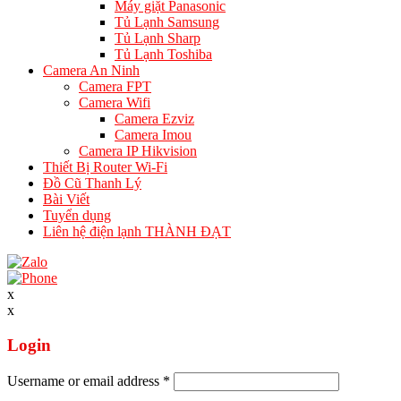
Máy giặt Panasonic
Tủ Lạnh Samsung
Tủ Lạnh Sharp
Tủ Lạnh Toshiba
Camera An Ninh
Camera FPT
Camera Wifi
Camera Ezviz
Camera Imou
Camera IP Hikvision
Thiết Bị Router Wi-Fi
Đồ Cũ Thanh Lý
Bài Viết
Tuyển dụng
Liên hệ điện lạnh THÀNH ĐẠT
x
x
Login
Username or email address
*