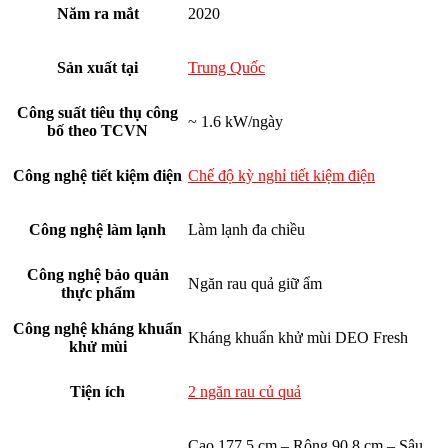
Năm ra mắt
2020
Sản xuất tại
Trung Quốc
Công suất tiêu thụ công
~ 1.6 kW/ngày
bố theo TCVN
Công nghệ tiết kiệm điện
Chế độ kỳ nghỉ tiết kiệm điện
Công nghệ làm lạnh
Làm lạnh đa chiều
Công nghệ bảo quản
Ngăn rau quả giữ ẩm
thực phẩm
Công nghệ kháng khuẩn
Kháng khuẩn khử mùi DEO Fresh
khử mùi
Tiện ích
2 ngăn rau củ quả
Cao 177.5 cm – Rộng 90.8 cm – Sâu