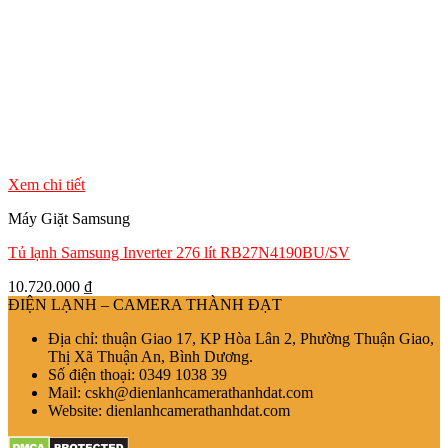
Xem chi tiết
Máy Giặt Samsung
Tủ lạnh Samsung Inverter 276 lít RB27N4190BU/SV
10.720.000
₫
ĐIỆN LẠNH – CAMERA THÀNH ĐẠT
Địa chỉ: thuận Giao 17, KP Hòa Lân 2, Phường Thuận Giao,
Thị Xã Thuận An, Bình Dương.
Số điện thoại: 0349 1038 39
Mail: cskh@dienlanhcamerathanhdat.com
Website: dienlanhcamerathanhdat.com