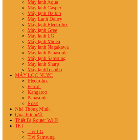
Máy lạnh Aqua
Máy lạnh Casper
Máy lạnh Daikin
Máy Lạnh Dairry
Máy lạnh Electrolux
Máy lạnh Gree
Máy lạnh LG
Máy lạnh Midea
Máy lạnh Nagakawa
Máy lạnh Panasonic
Máy lạnh Samsung
Máy lạnh Sharp
Máy lạnhToshiba
MÁY LỌC NƯớC
Electrolux
Ferroli
Kangaroo
Panasonic
Rossi
Nhà Thông Minh
Quạt hơi nước
Thiết Bị Router Wi-Fi
Tivi
Tivi LG
Tivi Samsung