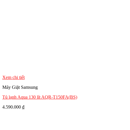
Xem chi tiết
Máy Giặt Samsung
Tủ lạnh Aqua 130 lít AQR-T150FA(BS)
4.590.000
₫