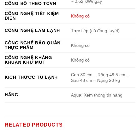
~ 0.62 kW/ngày
CÔNG BỐ THEO TCVN
CÔNG NGHỆ TIẾT KIỆM
Không có
ĐIỆN
CÔNG NGHỆ LÀM LẠNH
Trực tiếp (có đóng tuyết)
CÔNG NGHỆ BẢO QUẢN
Không có
THỰC PHẨM
CÔNG NGHỆ KHÁNG
Không có
KHUẨN KHỬ MÙI
Cao 80 cm – Rộng 49.5 cm –
KÍCH THƯỚC TỦ LẠNH
Sâu 48 cm – Nặng 20 kg
HÃNG
Aqua. Xem thông tin hãng
RELATED PRODUCTS