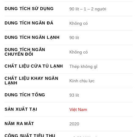
DUNG TÍCH SỬ DỤNG
90 lít – 1 – 2 người
DUNG TÍCH NGĂN ĐÁ
Không có
DUNG TÍCH NGĂN LẠNH
90 lít
DUNG TÍCH NGĂN
Không có
CHUYỂN ĐỔI
CHẤT LIỆU CỬA TỦ LẠNH
Thép không gỉ
CHẤT LIỆU KHAY NGĂN
Kính chịu lực
LẠNH
DUNG TÍCH TỔNG
93 lít
SẢN XUẤT TẠI
Việt Nam
NĂM RA MẮT
2020
CÔNG SUẤT TIÊU THỤ