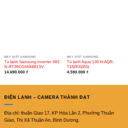
MÁY GIẶT SAMSUNG
MÁY GIẶT SAMSUNG
Tủ lạnh Samsung Inverter 382
Tủ lạnh Aqua 130 lít AQR-
lít RT38CG6584B1SV
T150FA(BS)
14.690.000
₫
4.590.000
₫
ĐIỆN LẠNH – CAMERA THÀNH ĐẠT
Địa chỉ: thuận Giao 17, KP Hòa Lân 2, Phường Thuận
Giao, Thị Xã Thuận An, Bình Dương.