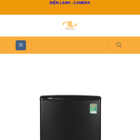
ĐIỆN LẠNH - CAMERA
Skip
THÀNH ĐẠT
to
content