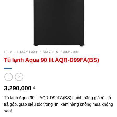
HOME
/
MÁY GIẶT
/
MÁY GIẶT SAMSUNG
Tủ lạnh Aqua 90 lít AQR-D99FA(BS)
3.290.000
₫
Tủ lạnh Aqua 90 lít AQR-D99FA(BS) chính hãng giá rẻ, có
trả góp, giao siêu tốc trong 4h, xem hàng không mua không
sao!