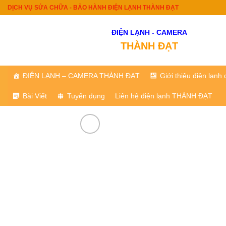
Skip
DỊCH VỤ SỬA CHỮA - BẢO HÀNH ĐIỆN LẠNH THÀNH ĐẠT
to
content
ĐIỆN LẠNH - CAMERA
THÀNH ĐẠT
ĐIỆN LẠNH – CAMERA THÀNH ĐẠT
Giới thiệu điện lạn
Bài Viết
Tuyển dụng
Liên hệ điện lạnh THÀNH ĐẠT