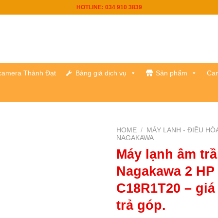
HOTLINE: 034 910 3839
h camera Thành Đạt
Bảng giá dịch vụ
Sản phẩm
Cam
HOME
/
MÁY LẠNH - ĐIỀU HÒ
NAGAKAWA
Máy lạnh âm tr
Nagakawa 2 HP
C18R1T20 – giá 
trả góp.