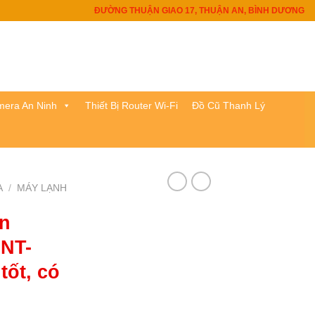
ĐƯỜNG THUẬN GIAO 17, THUẬN AN, BÌNH DƯƠNG
era An Ninh
Thiết Bị Router Wi-Fi
Đồ Cũ Thanh Lý
A
/
MÁY LẠNH
ần
 NT-
tốt, có