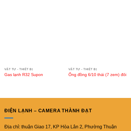
VẬT TƯ - THIẾT BỊ
VẬT TƯ - THIẾT BỊ
Gas lạnh R32 Supon
Ống đồng 6/10 thái (7 zem) đôi
ĐIỆN LẠNH – CAMERA THÀNH ĐẠT
Địa chỉ: thuận Giao 17, KP Hòa Lân 2, Phường Thuận