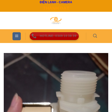
ĐIỆN LẠNH - CAMERA
Skip
THÀNH ĐẠT
to
content
HOTLINE: 0349 10 38 39