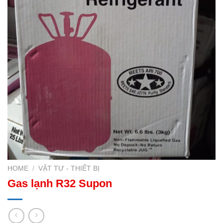
HOME
/
VẬT TƯ - THIẾT BỊ
Gas lạnh R32 Supon