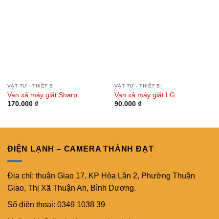
VẬT TƯ - THIẾT BỊ
VẬT TƯ - THIẾT BỊ
Van xả máy giặt Sharp
Van xả máy giặt LG
170.000
₫
90.000
₫
ĐIỆN LẠNH – CAMERA THÀNH ĐẠT
Địa chỉ: thuận Giao 17, KP Hòa Lân 2, Phường Thuận
Giao, Thị Xã Thuận An, Bình Dương.
Số điện thoại: 0349 1038 39