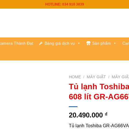
HOTLINE: 034 910 3839
h camera Thành Đạt
Bảng giá dịch vụ
Sản phẩm
Cam
HOME
/
MÁY GIẶT
/
MÁY GIẶ
Tủ lạnh Toshiba
608 lít GR-AG66
20.490.000
₫
Tủ lạnh Toshiba GR-AG66VA 