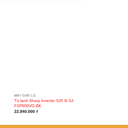
MÁY GIẶT LG
MÁY GIẶT LG
Tủ lạnh Sharp Inverter 525 lít SJ-
Tủ lạnh LG Inverter 
FXP600VG-BK
D257JS
22.840.000
₫
23.990.000
₫