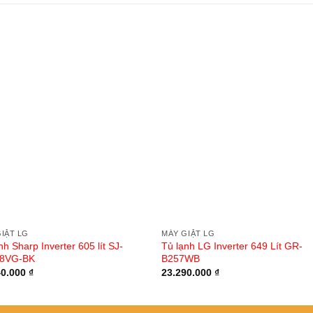
IẶT LG
MÁY GIẶT LG
nh Sharp Inverter 605 lít SJ-
Tủ lạnh LG Inverter 649 Lít GR-
8VG-BK
B257WB
40.000
₫
23.290.000
₫