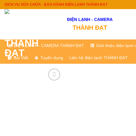
Skip
DỊCH VỤ SỬA CHỮA - BẢO HÀNH ĐIỆN LẠNH THÀNH ĐẠT
to
content
ĐIỆN LẠNH - CAMERA
THÀNH ĐẠT
ĐIỆN LẠNH – CAMERA THÀNH ĐẠT
Giới thiệu điện lạn
Bài Viết
Tuyển dụng
Liên hệ điện lạnh THÀNH ĐẠT