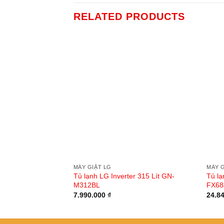
RELATED PRODUCTS
MÁY GIẶT LG
MÁY G
Tủ lạnh LG Inverter 315 Lít GN-
Tủ lạ
M312BL
FX68
7.990.000
₫
24.8