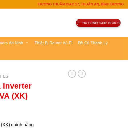
ĐƯỜNG THUẬN GIAO 17, THUẬN AN, BÌNH DƯƠNG
HOTLINE: 0349 10 38 39
era An Ninh
Thiết Bị Router Wi-Fi
Đồ Cũ Thanh Lý
T LG
 Inverter
VA (XK)
(XK) chính hãng