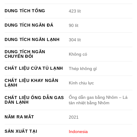
DUNG TÍCH TỔNG
423 lít
DUNG TÍCH NGĂN ĐÁ
90 lít
DUNG TÍCH NGĂN LẠNH
304 lít
DUNG TÍCH NGĂN
Không có
CHUYỂN ĐỔI
CHẤT LIỆU CỬA TỦ LẠNH
Thép không gỉ
CHẤT LIỆU KHAY NGĂN
Kính chịu lực
LẠNH
Ống dẫn gas bằng Nhôm – Lá
CHẤT LIỆU ỐNG DẪN GAS
DÀN LẠNH
tản nhiệt bằng Nhôm
NĂM RA MẮT
2021
SẢN XUẤT TẠI
Indonesia