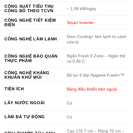
CÔNG SUẤT TIÊU THỤ
~ 1.08 kW/ngày
CÔNG BỐ THEO TCVN
CÔNG NGHỆ TIẾT KIỆM
Smart Inverter
ĐIỆN
Door Cooling+ làm lạnh từ cánh
CÔNG NGHỆ LÀM LẠNH
cửa tủ
Ngăn Fresh 0 Zone – Ngăn thịt
CÔNG NGHỆ BẢO QUẢN
THỰC PHẨM
cá 0 độ C
CÔNG NGHỆ KHÁNG
Bộ lọc 5 lớp Hygiene Fresh+™
KHUẨN KHỬ MÙI
TIỆN ÍCH
Bảng điều khiển bên ngoài
LẤY NƯỚC NGOÀI
Có
LÀM ĐÁ TỰ ĐỘNG
Có
Cao 176.7 cm – Rộng 70 cm –