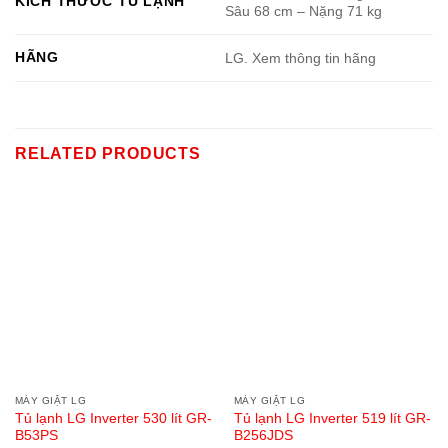
KÍCH THƯỚC TỦ LẠNH
Sâu 68 cm – Nặng 71 kg
HÃNG
LG. Xem thông tin hãng
RELATED PRODUCTS
MÁY GIẶT LG
MÁY GIẶT LG
Tủ lạnh LG Inverter 530 lít GR-
Tủ lạnh LG Inverter 519 lít GR-
B53PS
B256JDS