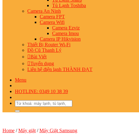
Tủ Lạnh Toshiba
Camera An Ninh
Camera FPT
Camera Wifi
Camera Ezviz
Camera Imou
Camera IP Hikvision
Thiết Bị Router Wi-Fi
Đồ Cũ Thanh Lý
Bài Viết
Tuyển dụng
Liên hệ điện lạnh THÀNH ĐẠT
Menu
HOTLINE: 0349 10 38 39
Search
for:
Home
/
Máy giặt
/
Máy Giặt Samsung