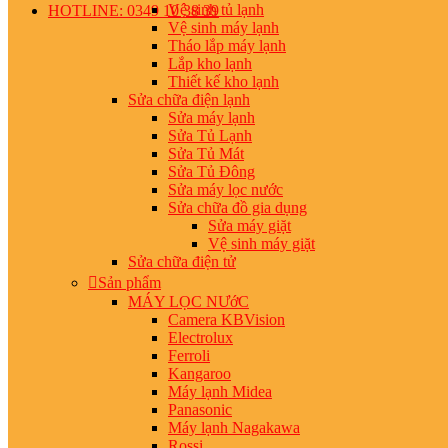
Vệ sinh tủ lạnh
HOTLINE: 0349 10 38 39
Vệ sinh máy lạnh
Tháo lắp máy lạnh
Lắp kho lạnh
Thiết kế kho lạnh
Sửa chữa điện lạnh
Sửa máy lạnh
Sửa Tủ Lạnh
Sửa Tủ Mát
Sửa Tủ Đông
Sửa máy lọc nước
Sửa chữa đồ gia dụng
Sửa máy giặt
Vệ sinh máy giặt
Sửa chữa điện tử
Sản phẩm
MÁY LỌC NƯớC
Camera KBVision
Electrolux
Ferroli
Kangaroo
Máy lạnh Midea
Panasonic
Máy lạnh Nagakawa
Rossi