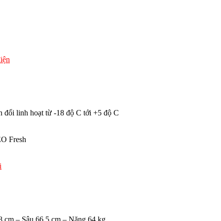
điện
ổi linh hoạt từ -18 độ C tới +5 độ C
O Fresh
i
8 cm – Sâu 66.5 cm – Nặng 64 kg