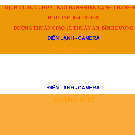
DỊCH VỤ SỬA CHỮA - BẢO HÀNH ĐIỆN LẠNH THÀNH 
HOTLINE: 034 910 3839
ĐƯỜNG THUẬN GIAO 17, THUẬN AN, BÌNH DƯƠNG
ĐIỆN LẠNH - CAMERA
THÀNH ĐẠT
ĐIỆN LẠNH - CAMERA
THÀNH ĐẠT