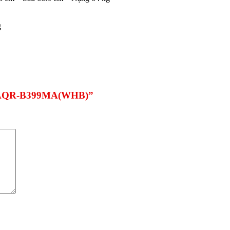
g
 lít AQR-B399MA(WHB)”