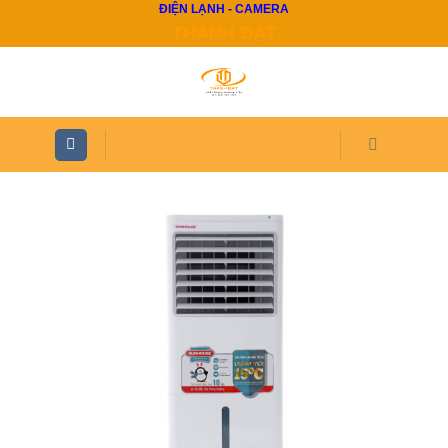
ĐIỆN LẠNH - CAMERA
Skip
THÀNH ĐẠT
to
content