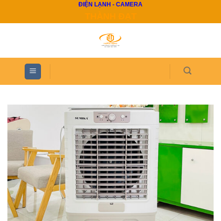
ĐIỆN LẠNH - CAMERA
Skip
THÀNH ĐẠT
to
content