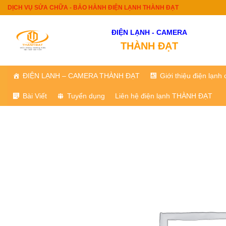
Skip
DỊCH VỤ SỬA CHỮA - BẢO HÀNH ĐIỆN LẠNH THÀNH ĐẠT
to
content
ĐIỆN LẠNH - CAMERA
THÀNH ĐẠT
ĐIỆN LẠNH – CAMERA THÀNH ĐẠT
Giới thiệu điện lạn
Bài Viết
Tuyển dụng
Liên hệ điện lạnh THÀNH ĐẠT