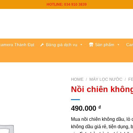
HOTLINE: 034 910 3839
h camera Thành Đạt
Bảng giá dịch vụ
Sản phẩm
Cam
HOME
/
MÁY LỌC NƯỚC
/
F
Nồi chiên khôn
490.000
₫
Mua nồi chiên không dầu, lò 
không dầu giá rẻ, tiện dụng,