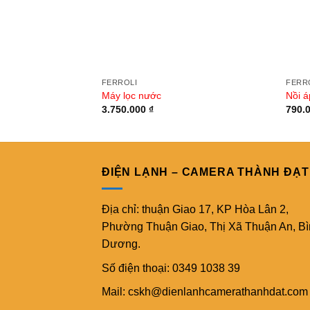
FERROLI
FERR
Máy lọc nước
Nồi á
3.750.000
₫
790.
ĐIỆN LẠNH – CAMERA THÀNH ĐẠT
Địa chỉ: thuận Giao 17, KP Hòa Lân 2,
Phường Thuận Giao, Thị Xã Thuận An, B
Dương.
Số điện thoại: 0349 1038 39
Mail: cskh@dienlanhcamerathanhdat.com