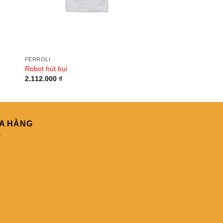
FERROLI
FERROLI
Robot hút bụi
Bình đun siêu tốc
2.112.000
₫
99.000
₫
A HÀNG