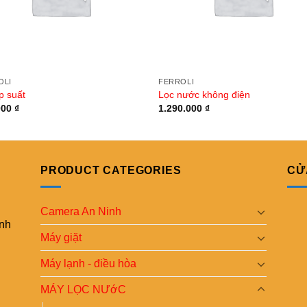
OLI
FERROLI
p suất
Lọc nước không điện
000
₫
1.290.000
₫
PRODUCT CATEGORIES
CỬ
Camera An Ninh
ình
Máy giặt
Máy lạnh - điều hòa
MÁY LỌC NƯớC