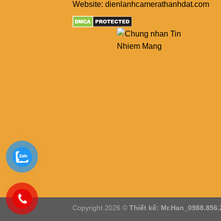
Website: dienlanhcamerathanhdat.com
Copyright 2026 ©
Thiết kế: Mr.Han_0988.856.