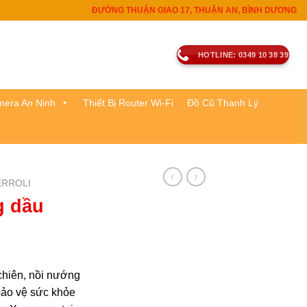
ĐƯỜNG THUẬN GIAO 17, THUẬN AN, BÌNH DƯƠNG
HOTLINE: 0349 10 38 39
era An Ninh
Thiết Bị Router Wi-Fi
Đồ Cũ Thanh Lý
ERROLI
g dầu
chiên, nồi nướng
 bảo vệ sức khỏe