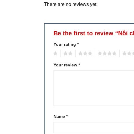
There are no reviews yet.
Be the first to review “Nồi
Your rating
*
1
2
3
4
5
Your review
*
Name
*