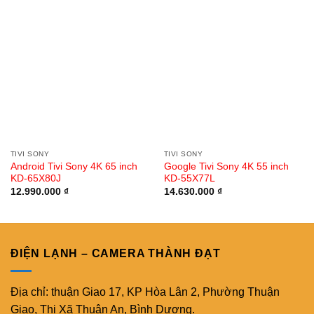
TIVI SONY
TIVI SONY
Android Tivi Sony 4K 65 inch
Google Tivi Sony 4K 55 inch
KD-65X80J
KD-55X77L
12.990.000
₫
14.630.000
₫
ĐIỆN LẠNH – CAMERA THÀNH ĐẠT
Địa chỉ: thuận Giao 17, KP Hòa Lân 2, Phường Thuận
Giao, Thị Xã Thuận An, Bình Dương.