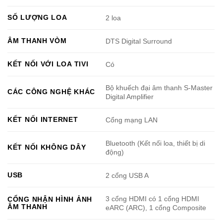
SỐ LƯỢNG LOA
2 loa
ÂM THANH VÒM
DTS Digital Surround
KẾT NỐI VỚI LOA TIVI
Có
Bộ khuếch đại âm thanh S-Master
CÁC CÔNG NGHỆ KHÁC
Digital Amplifier
KẾT NỐI INTERNET
Cổng mạng LAN
Bluetooth (Kết nối loa, thiết bị di
KẾT NỐI KHÔNG DÂY
động)
USB
2 cổng USB A
3 cổng HDMI có 1 cổng HDMI
CỔNG NHẬN HÌNH ẢNH
ÂM THANH
eARC (ARC), 1 cổng Composite