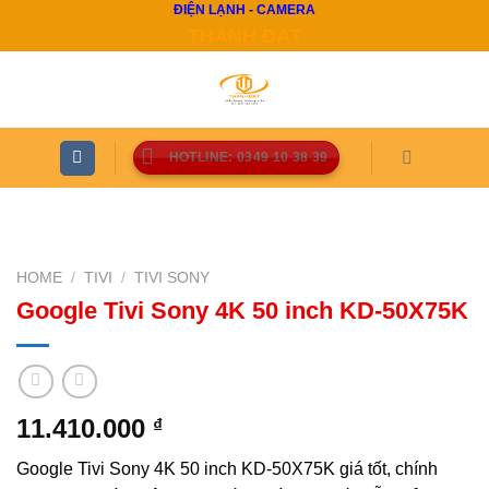
ĐIỆN LẠNH - CAMERA
Skip
THÀNH ĐẠT
to
content
HOTLINE: 0349 10 38 39
HOME
/
TIVI
/
TIVI SONY
Google Tivi Sony 4K 50 inch KD-50X75K
11.410.000
₫
Google Tivi Sony 4K 50 inch KD-50X75K giá tốt, chính