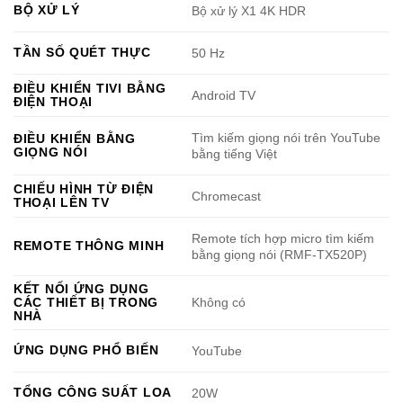
BỘ XỬ LÝ
Bộ xử lý X1 4K HDR
TẦN SỐ QUÉT THỰC
50 Hz
ĐIỀU KHIỂN TIVI BẰNG
Android TV
ĐIỆN THOẠI
Tìm kiếm giọng nói trên YouTube
ĐIỀU KHIỂN BẰNG
GIỌNG NÓI
bằng tiếng Việt
CHIẾU HÌNH TỪ ĐIỆN
Chromecast
THOẠI LÊN TV
Remote tích hợp micro tìm kiếm
REMOTE THÔNG MINH
bằng giọng nói (RMF-TX520P)
KẾT NỐI ỨNG DỤNG
CÁC THIẾT BỊ TRONG
Không có
NHÀ
ỨNG DỤNG PHỔ BIẾN
YouTube
TỔNG CÔNG SUẤT LOA
20W