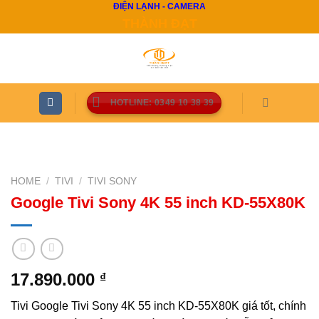
ĐIỆN LẠNH - CAMERA
Skip
THÀNH ĐẠT
to
content
HOTLINE: 0349 10 38 39
HOME
/
TIVI
/
TIVI SONY
Google Tivi Sony 4K 55 inch KD-55X80K
17.890.000
₫
Tivi Google Tivi Sony 4K 55 inch KD-55X80K giá tốt, chính