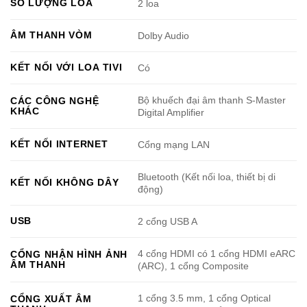
SỐ LƯỢNG LOA
2 loa
ÂM THANH VÒM
Dolby Audio
KẾT NỐI VỚI LOA TIVI
Có
Bộ khuếch đại âm thanh S-Master
CÁC CÔNG NGHỆ
KHÁC
Digital Amplifier
KẾT NỐI INTERNET
Cổng mạng LAN
Bluetooth (Kết nối loa, thiết bị di
KẾT NỐI KHÔNG DÂY
động)
USB
2 cổng USB A
4 cổng HDMI có 1 cổng HDMI eARC
CỔNG NHẬN HÌNH ẢNH
ÂM THANH
(ARC), 1 cổng Composite
1 cổng 3.5 mm, 1 cổng Optical
CỔNG XUẤT ÂM