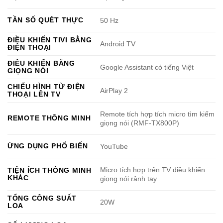
TẦN SỐ QUÉT THỰC
50 Hz
ĐIỀU KHIỂN TIVI BẰNG
Android TV
ĐIỆN THOẠI
ĐIỀU KHIỂN BẰNG
Google Assistant có tiếng Việt
GIỌNG NÓI
CHIẾU HÌNH TỪ ĐIỆN
AirPlay 2
THOẠI LÊN TV
Remote tích hợp tích micro tìm kiếm
REMOTE THÔNG MINH
giọng nói (RMF-TX800P)
ỨNG DỤNG PHỔ BIẾN
YouTube
Micro tích hợp trên TV điều khiển
TIỆN ÍCH THÔNG MINH
KHÁC
giọng nói rảnh tay
TỔNG CÔNG SUẤT
20W
LOA