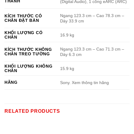
THANH
(Digital Audio), 1 cổng eARC (ARC)
Ngang 123.3 cm – Cao 78.3 cm –
KÍCH THƯỚC CÓ
CHÂN ĐẶT BÀN
Dày 33.9 cm
KHỐI LƯỢNG CÓ
16.9 kg
CHÂN
Ngang 123.3 cm – Cao 71.3 cm –
KÍCH THƯỚC KHÔNG
CHÂN TREO TƯỜNG
Dày 6.3 cm
KHỐI LƯỢNG KHÔNG
15.9 kg
CHÂN
HÃNG
Sony. Xem thông tin hãng
RELATED PRODUCTS