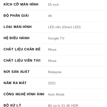
KÍCH CỠ MÀN HÌNH
55 inch
ĐỘ PHÂN GIẢI
4K
LOẠI MÀN HÌNH
LED nền (Direct LED)
HỆ ĐIỀU HÀNH
Google TV
CHẤT LIỆU CHÂN ĐẾ
Nhựa
CHẤT LIỆU VIỀN TIVI
Nhựa
NƠI SẢN XUẤT
Malaysia
NĂM RA MẮT
2022
CÔNG NGHỆ HÌNH ẢNH
Auto Mode
BỘ XỬ LÝ
Bộ xử lý X1 4K HDR