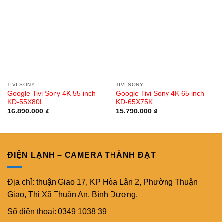
TIVI SONY
TIVI SONY
Google Tivi Sony 4K 55 inch
Google Tivi Sony 4K 65 inch
KD-55X80L
KD-65X75K
16.890.000
₫
15.790.000
₫
ĐIỆN LẠNH – CAMERA THÀNH ĐẠT
Địa chỉ: thuận Giao 17, KP Hòa Lân 2, Phường Thuận
Giao, Thị Xã Thuận An, Bình Dương.
Số điện thoại: 0349 1038 39