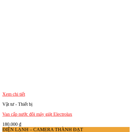
Xem chi tiết
Vật tư - Thiết bị
Van cấp nước đôi máy giặt Electrolax
180.000
₫
ĐIỆN LẠNH – CAMERA THÀNH ĐẠT