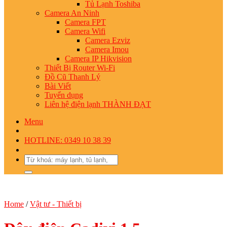
Tủ Lạnh Toshiba
Camera An Ninh
Camera FPT
Camera Wifi
Camera Ezviz
Camera Imou
Camera IP Hikvision
Thiết Bị Router Wi-Fi
Đồ Cũ Thanh Lý
Bài Viết
Tuyển dụng
Liên hệ điện lạnh THÀNH ĐẠT
Menu
HOTLINE: 0349 10 38 39
Search
for:
Home
/
Vật tư - Thiết bị