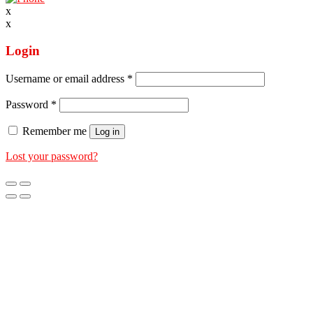
x
x
Login
Username or email address
*
Password
*
Remember me
Log in
Lost your password?