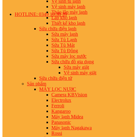
Vệ sinh tủ lạnh
Vệ sinh máy lạnh
Tháo lắp máy lạnh
HOTLINE: 0349 10 38 39
Lắp kho lạnh
Thiết kế kho lạnh
Sửa chữa điện lạnh
Sửa máy lạnh
Sửa Tủ Lạnh
Sửa Tủ Mát
Sửa Tủ Đông
Sửa máy lọc nước
Sửa chữa đồ gia dụng
Sửa máy giặt
Vệ sinh máy giặt
Sửa chữa điện tử
Sản phẩm
MÁY LỌC NƯớC
Camera KBVision
Electrolux
Ferroli
Kangaroo
Máy lạnh Midea
Panasonic
Máy lạnh Nagakawa
Rossi