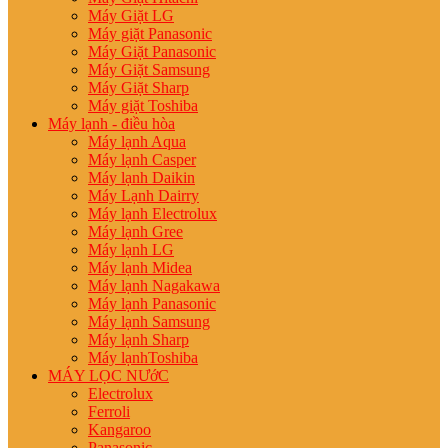
Máy Giặt LG
Máy giặt Panasonic
Máy Giặt Panasonic
Máy Giặt Samsung
Máy Giặt Sharp
Máy giặt Toshiba
Máy lạnh - điều hòa
Máy lạnh Aqua
Máy lạnh Casper
Máy lạnh Daikin
Máy Lạnh Dairry
Máy lạnh Electrolux
Máy lạnh Gree
Máy lạnh LG
Máy lạnh Midea
Máy lạnh Nagakawa
Máy lạnh Panasonic
Máy lạnh Samsung
Máy lạnh Sharp
Máy lạnhToshiba
MÁY LỌC NƯớC
Electrolux
Ferroli
Kangaroo
Panasonic