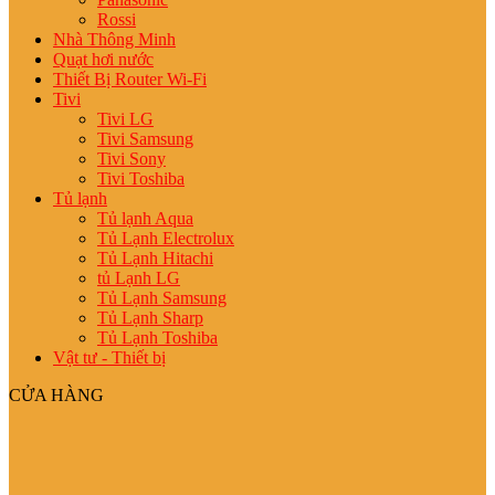
Rossi
Nhà Thông Minh
Quạt hơi nước
Thiết Bị Router Wi-Fi
Tivi
Tivi LG
Tivi Samsung
Tivi Sony
Tivi Toshiba
Tủ lạnh
Tủ lạnh Aqua
Tủ Lạnh Electrolux
Tủ Lạnh Hitachi
tủ Lạnh LG
Tủ Lạnh Samsung
Tủ Lạnh Sharp
Tủ Lạnh Toshiba
Vật tư - Thiết bị
CỬA HÀNG