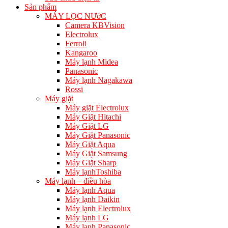
Sản phẩm
MÁY LỌC NƯớC
Camera KBVision
Electrolux
Ferroli
Kangaroo
Máy lạnh Midea
Panasonic
Máy lạnh Nagakawa
Rossi
Máy giặt
Máy giặt Electrolux
Máy Giặt Hitachi
Máy Giặt LG
Máy Giặt Panasonic
Máy Giặt Aqua
Máy Giặt Samsung
Máy Giặt Sharp
Máy lạnhToshiba
Máy lạnh – điều hòa
Máy lạnh Aqua
Máy lạnh Daikin
Máy lạnh Electrolux
Máy lạnh LG
Máy lạnh Panasonic