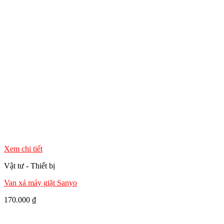
Xem chi tiết
Vật tư - Thiết bị
Van xả máy giặt Sanyo
170.000
₫