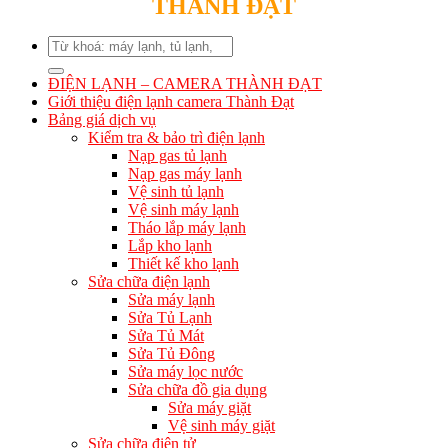
THÀNH ĐẠT
Search
for:
ĐIỆN LẠNH – CAMERA THÀNH ĐẠT
Giới thiệu điện lạnh camera Thành Đạt
Bảng giá dịch vụ
Kiểm tra & bảo trì điện lạnh
Nạp gas tủ lạnh
Nạp gas máy lạnh
Vệ sinh tủ lạnh
Vệ sinh máy lạnh
Tháo lắp máy lạnh
Lắp kho lạnh
Thiết kế kho lạnh
Sửa chữa điện lạnh
Sửa máy lạnh
Sửa Tủ Lạnh
Sửa Tủ Mát
Sửa Tủ Đông
Sửa máy lọc nước
Sửa chữa đồ gia dụng
Sửa máy giặt
Vệ sinh máy giặt
Sửa chữa điện tử