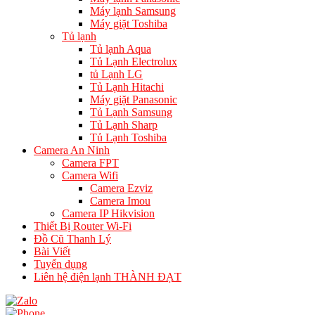
Máy lạnh Samsung
Máy giặt Toshiba
Tủ lạnh
Tủ lạnh Aqua
Tủ Lạnh Electrolux
tủ Lạnh LG
Tủ Lạnh Hitachi
Máy giặt Panasonic
Tủ Lạnh Samsung
Tủ Lạnh Sharp
Tủ Lạnh Toshiba
Camera An Ninh
Camera FPT
Camera Wifi
Camera Ezviz
Camera Imou
Camera IP Hikvision
Thiết Bị Router Wi-Fi
Đồ Cũ Thanh Lý
Bài Viết
Tuyển dụng
Liên hệ điện lạnh THÀNH ĐẠT