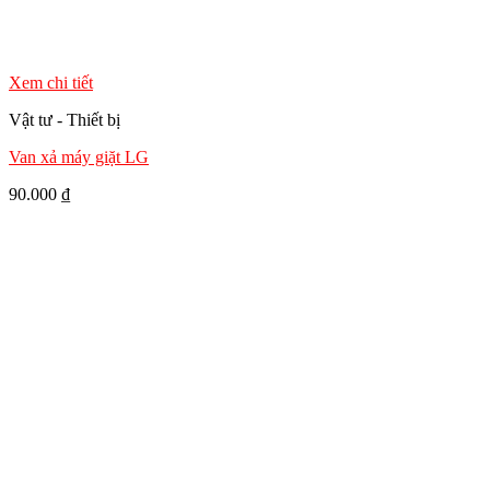
Xem chi tiết
Vật tư - Thiết bị
Van xả máy giặt LG
90.000
₫