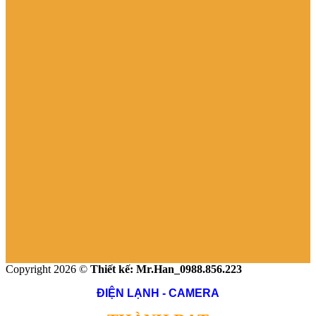
Copyright 2026 ©
Thiết kế: Mr.Han_0988.856.223
ĐIỆN LẠNH - CAMERA