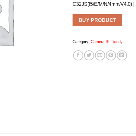
C32JS(I5/E/M/N/4mm/V4.0) |
BUY PRODUCT
Category:
Camera IP Tiandy