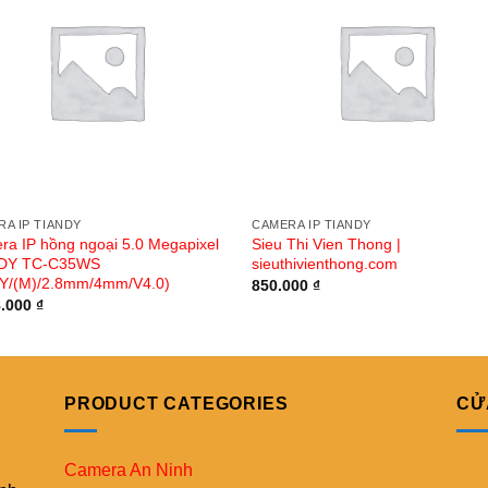
A IP TIANDY
CAMERA IP TIANDY
a IP hồng ngoại 5.0 Megapixel
Sieu Thi Vien Thong |
DY TC-C35WS
sieuthivienthong.com
E/Y/(M)/2.8mm/4mm/V4.0)
850.000
₫
8.000
₫
PRODUCT CATEGORIES
CỬ
Camera An Ninh