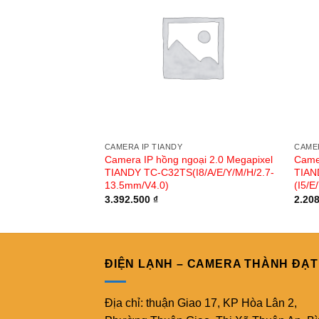
CAMERA IP TIANDY
CAMER
Camera IP hồng ngoại 2.0 Megapixel
Camer
TIANDY TC-C32TS(I8/A/E/Y/M/H/2.7-
TIAN
13.5mm/V4.0)
(I5/
3.392.500
₫
2.20
ĐIỆN LẠNH – CAMERA THÀNH ĐẠT
Địa chỉ: thuận Giao 17, KP Hòa Lân 2,