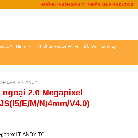
ĐƯỜNG THUẬN GIAO 17, THUẬN AN, BÌNH DƯƠNG
era An Ninh
Thiết Bị Router Wi-Fi
Đồ Cũ Thanh Lý
AMERA IP TIANDY
 ngoại 2.0 Megapixel
S(I5/E/M/N/4mm/V4.0)
egapixel TIANDY TC-