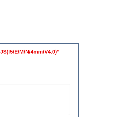
32JS(I5/E/M/N/4mm/V4.0)”