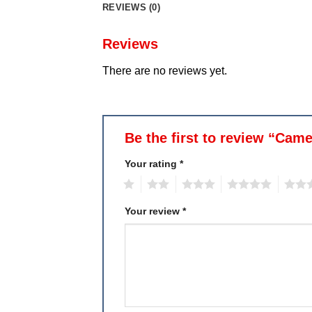
REVIEWS (0)
Reviews
There are no reviews yet.
Be the first to review “Ca
Your rating
*
1
2
3
4
5
Your review
*