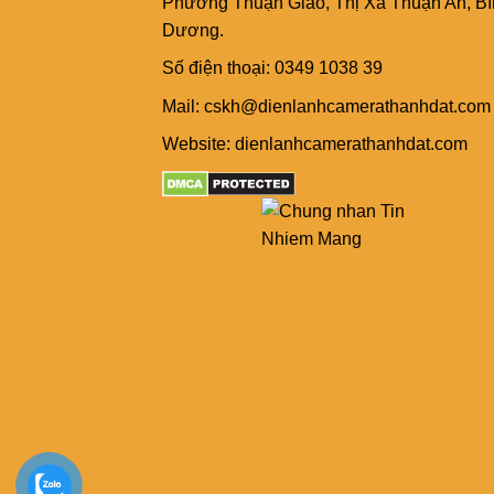
Phường Thuận Giao, Thị Xã Thuận An, B
Dương.
Số điện thoại: 0349 1038 39
Mail: cskh@dienlanhcamerathanhdat.com
Website: dienlanhcamerathanhdat.com