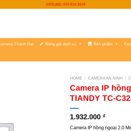
HOTLINE: 034 910 3839
h camera Thành Đạt
Bảng giá dịch vụ
Sản phẩm
Cam
HOME
/
CAMERA AN NINH
/
C
Camera IP hồng
TIANDY TC-C32J
1.932.000
₫
Camera IP hồng ngoại 2.0 M