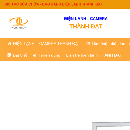
Skip
DỊCH VỤ SỬA CHỮA - BẢO HÀNH ĐIỆN LẠNH THÀNH ĐẠT
to
content
ĐIỆN LẠNH - CAMERA
THÀNH ĐẠT
ĐIỆN LẠNH – CAMERA THÀNH ĐẠT
Giới thiệu điện lạn
Bài Viết
Tuyển dụng
Liên hệ điện lạnh THÀNH ĐẠT