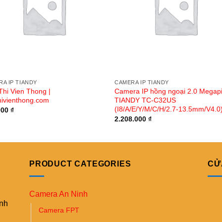
A IP TIANDY
CAMERA IP TIANDY
Thi Vien Thong |
Camera IP hồng ngoại 2.0 Megapi
hivienthong.com
TIANDY TC-C32US
(I8/A/E/Y/M/C/H/2.7-13.5mm/V4.0
000
₫
2.208.000
₫
PRODUCT CATEGORIES
CỬ
Camera An Ninh
ình
Camera FPT