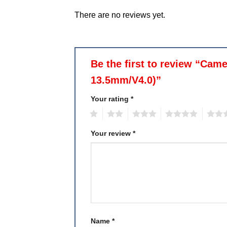
There are no reviews yet.
Be the first to review “Cam
13.5mm/V4.0)”
Your rating
*
1
2
3
4
5
Your review
*
Name
*