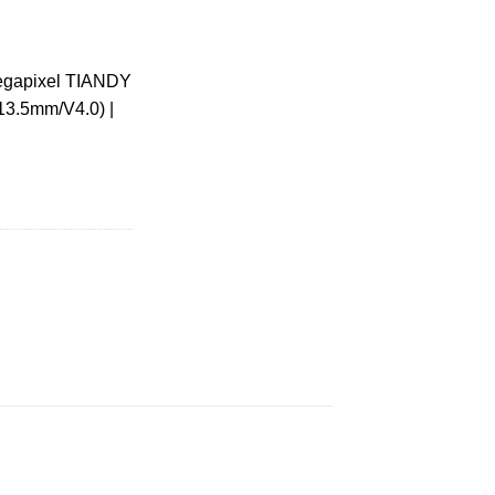
egapixel TIANDY
13.5mm/V4.0) |