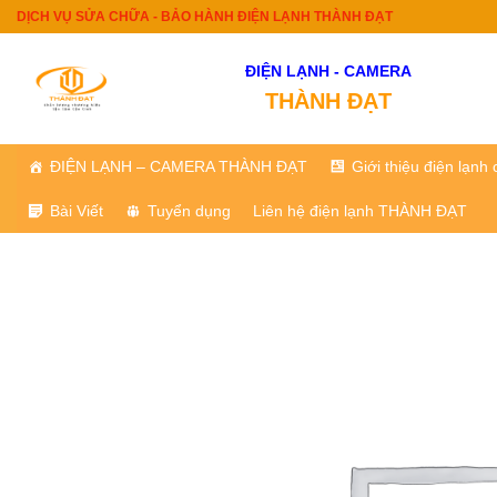
Skip
DỊCH VỤ SỬA CHỮA - BẢO HÀNH ĐIỆN LẠNH THÀNH ĐẠT
to
content
ĐIỆN LẠNH - CAMERA
THÀNH ĐẠT
ĐIỆN LẠNH – CAMERA THÀNH ĐẠT
Giới thiệu điện lạn
Bài Viết
Tuyển dụng
Liên hệ điện lạnh THÀNH ĐẠT