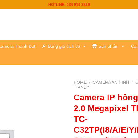
HOTLINE: 034 910 3839
h camera Thành Đạt
Bảng giá dịch vụ
Sản phẩm
Cam
HOME
/
CAMERA AN NINH
/
C
TIANDY
Camera IP hồng
2.0 Megapixel 
TC-
C32TP(I8/A/E/Y/