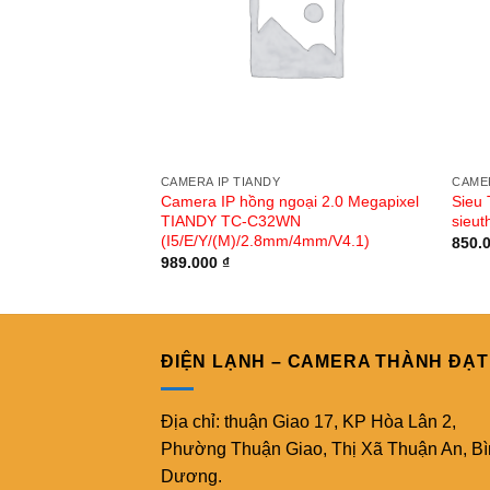
CAMERA IP TIANDY
CAMER
Camera IP hồng ngoại 2.0 Megapixel
Sieu 
TIANDY TC-C32WN
sieut
(I5/E/Y/(M)/2.8mm/4mm/V4.1)
850.
989.000
₫
ĐIỆN LẠNH – CAMERA THÀNH ĐẠT
Địa chỉ: thuận Giao 17, KP Hòa Lân 2,
Phường Thuận Giao, Thị Xã Thuận An, B
Dương.