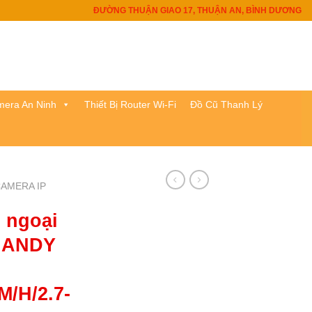
ĐƯỜNG THUẬN GIAO 17, THUẬN AN, BÌNH DƯƠNG
era An Ninh
Thiết Bị Router Wi-Fi
Đồ Cũ Thanh Lý
AMERA IP
 ngoại
TIANDY
M/H/2.7-