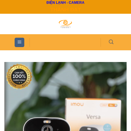
ĐIỆN LẠNH - CAMERA
Skip
THÀNH ĐẠT
to
content