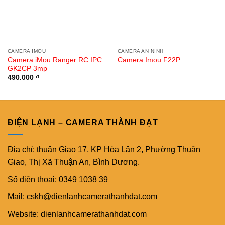
CAMERA IMOU
CAMERA AN NINH
Camera iMou Ranger RC IPC
Camera Imou F22P
GK2CP 3mp
490.000
₫
ĐIỆN LẠNH – CAMERA THÀNH ĐẠT
Địa chỉ: thuận Giao 17, KP Hòa Lân 2, Phường Thuận
Giao, Thị Xã Thuận An, Bình Dương.
Số điện thoại: 0349 1038 39
Mail: cskh@dienlanhcamerathanhdat.com
Website: dienlanhcamerathanhdat.com