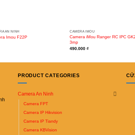
RA AN NINH
CAMERA IMOU
Camera iMou Ranger RC IPC GK
ra Imou F22P
3mp
490.000
₫
PRODUCT CATEGORIES
CỬ
Camera An Ninh
ình
Camera FPT
Camera IP Hikvision
Camera IP Tiandy
Camera KBVision