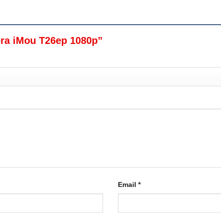
mera iMou T26ep 1080p”
Email
*