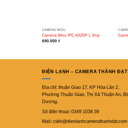
CAMERA IMOU
CAME
Camera iMou IPC A32EP L 3mp
Came
690.000
₫
ĐIỆN LẠNH – CAMERA THÀNH ĐẠT
Địa chỉ: thuận Giao 17, KP Hòa Lân 2,
Phường Thuận Giao, Thị Xã Thuận An, B
Dương.
Số điện thoại: 0349 1038 39
Mail: cskh@dienlanhcamerathanhdat.com