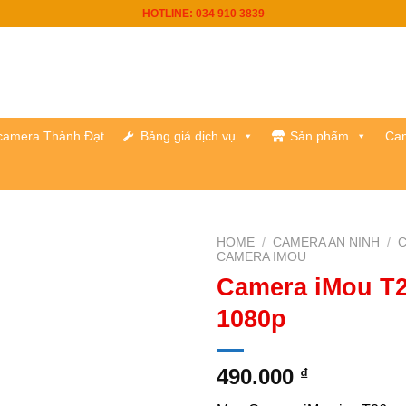
HOTLINE: 034 910 3839
h camera Thành Đạt
Bảng giá dịch vụ
Sản phẩm
Cam
HOME
/
CAMERA AN NINH
/
C
CAMERA IMOU
Camera iMou T
1080p
490.000
₫