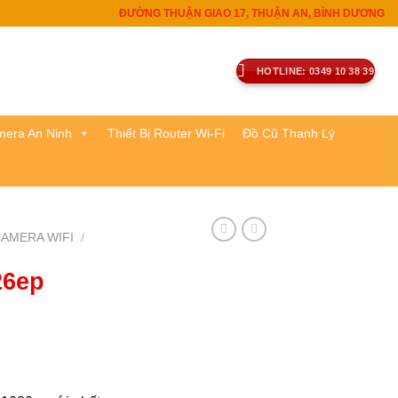
ĐƯỜNG THUẬN GIAO 17, THUẬN AN, BÌNH DƯƠNG
HOTLINE: 0349 10 38 39
era An Ninh
Thiết Bị Router Wi-Fi
Đồ Cũ Thanh Lý
AMERA WIFI
/
26ep