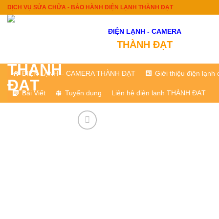
Skip
DỊCH VỤ SỬA CHỮA - BẢO HÀNH ĐIỆN LẠNH THÀNH ĐẠT
to
content
ĐIỆN LẠNH - CAMERA
THÀNH ĐẠT
ĐIỆN LẠNH – CAMERA THÀNH ĐẠT
Giới thiệu điện lạn
Bài Viết
Tuyển dụng
Liên hệ điện lạnh THÀNH ĐẠT