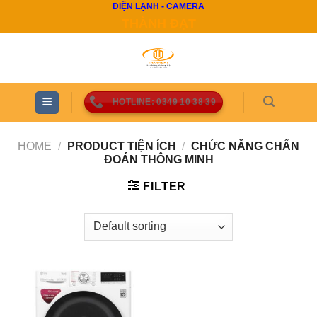
ĐIỆN LẠNH - CAMERA
Skip
THÀNH ĐẠT
to
content
HOTLINE: 0349 10 38 39
HOME
/
PRODUCT TIỆN ÍCH
/
CHỨC NĂNG CHẨN
ĐOÁN THÔNG MINH
FILTER