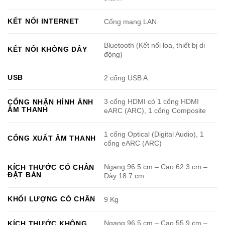
KẾT NỐI INTERNET
Cổng mạng LAN
Bluetooth (Kết nối loa, thiết bị di
KẾT NỐI KHÔNG DÂY
động)
USB
2 cổng USB A
3 cổng HDMI có 1 cổng HDMI
CỔNG NHẬN HÌNH ẢNH
ÂM THANH
eARC (ARC), 1 cổng Composite
1 cổng Optical (Digital Audio), 1
CỔNG XUẤT ÂM THANH
cổng eARC (ARC)
Ngang 96.5 cm – Cao 62.3 cm –
KÍCH THƯỚC CÓ CHÂN
ĐẶT BÀN
Dày 18.7 cm
KHỐI LƯỢNG CÓ CHÂN
9 Kg
Ngang 96.5 cm – Cao 55.9 cm –
KÍCH THƯỚC KHÔNG