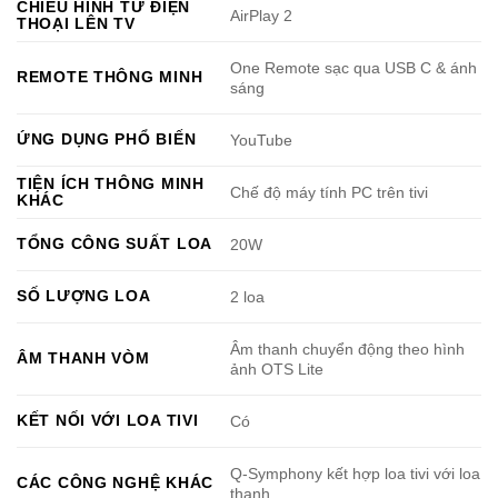
CHIẾU HÌNH TỪ ĐIỆN
AirPlay 2
THOẠI LÊN TV
One Remote sạc qua USB C & ánh
REMOTE THÔNG MINH
sáng
ỨNG DỤNG PHỔ BIẾN
YouTube
TIỆN ÍCH THÔNG MINH
Chế độ máy tính PC trên tivi
KHÁC
TỔNG CÔNG SUẤT LOA
20W
SỐ LƯỢNG LOA
2 loa
Âm thanh chuyển động theo hình
ÂM THANH VÒM
ảnh OTS Lite
KẾT NỐI VỚI LOA TIVI
Có
Q-Symphony kết hợp loa tivi với loa
CÁC CÔNG NGHỆ KHÁC
thanh