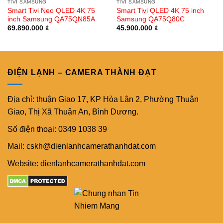
TIVI SAMSUNG
TIVI SAMSUNG
Smart Tivi Neo QLED 4K 75
Smart Tivi QLED 4K 75 inch
inch Samsung QA75QN85A
Samsung QA75Q80C
69.890.000
₫
45.900.000
₫
ĐIỆN LẠNH – CAMERA THÀNH ĐẠT
Địa chỉ: thuận Giao 17, KP Hòa Lân 2, Phường Thuận
Giao, Thị Xã Thuận An, Bình Dương.
Số điện thoại: 0349 1038 39
Mail: cskh@dienlanhcamerathanhdat.com
Website: dienlanhcamerathanhdat.com