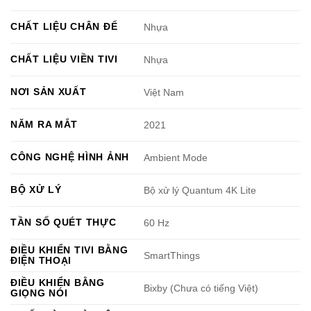
CHẤT LIỆU CHÂN ĐẾ
Nhựa
CHẤT LIỆU VIỀN TIVI
Nhựa
NƠI SẢN XUẤT
Việt Nam
NĂM RA MẮT
2021
CÔNG NGHỆ HÌNH ẢNH
Ambient Mode
BỘ XỬ LÝ
Bộ xử lý Quantum 4K Lite
TẦN SỐ QUÉT THỰC
60 Hz
ĐIỀU KHIỂN TIVI BẰNG
SmartThings
ĐIỆN THOẠI
ĐIỀU KHIỂN BẰNG
Bixby (Chưa có tiếng Việt)
GIỌNG NÓI