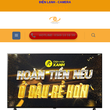
ĐIỆN LẠNH - CAMERA
Skip
THÀNH ĐẠT
to
content
HOTLINE: 0349 10 38 39