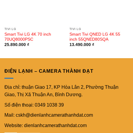
TIVI LG
TIVI LG
Smart Tivi LG 4K 70 inch
Smart Tivi QNED LG 4K 55
70UQ8000PSC
inch 55QNED80SQA
25.890.000
₫
13.490.000
₫
ĐIỆN LẠNH – CAMERA THÀNH ĐẠT
Địa chỉ: thuận Giao 17, KP Hòa Lân 2, Phường Thuận
Giao, Thị Xã Thuận An, Bình Dương.
Số điện thoại: 0349 1038 39
Mail: cskh@dienlanhcamerathanhdat.com
Website: dienlanhcamerathanhdat.com