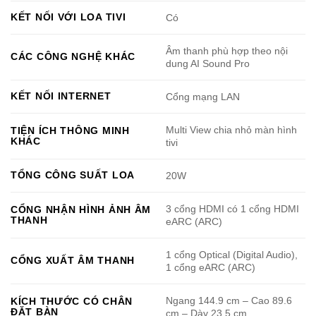
KẾT NỐI VỚI LOA TIVI
Có
Âm thanh phù hợp theo nội
CÁC CÔNG NGHỆ KHÁC
dung AI Sound Pro
KẾT NỐI INTERNET
Cổng mạng LAN
Multi View chia nhỏ màn hình
TIỆN ÍCH THÔNG MINH
KHÁC
tivi
TỔNG CÔNG SUẤT LOA
20W
3 cổng HDMI có 1 cổng HDMI
CỔNG NHẬN HÌNH ẢNH ÂM
THANH
eARC (ARC)
1 cổng Optical (Digital Audio),
CỔNG XUẤT ÂM THANH
1 cổng eARC (ARC)
Ngang 144.9 cm – Cao 89.6
KÍCH THƯỚC CÓ CHÂN
ĐẶT BÀN
cm – Dày 23.5 cm