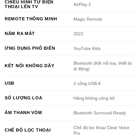
CHIẾU HÌNH TỪ ĐIỆN
AirPlay 2
THOẠI LÊN TV
REMOTE THÔNG MINH
Magic Remote
NĂM RA MẮT
2022
ỨNG DỤNG PHỔ BIẾN
YouTube Kids
Bluetooth (Kết nối loa, thiết bị
KẾT NỐI KHÔNG DÂY
di động)
USB
2 cổng USB A
SỐ LƯỢNG LOA
Hãng không công bố
ÂM THANH VÒM
Bluetooth Surround Ready
Chế độ lọc thoại Clear Voice
CHẾ ĐỘ LỌC THOẠI
Pro