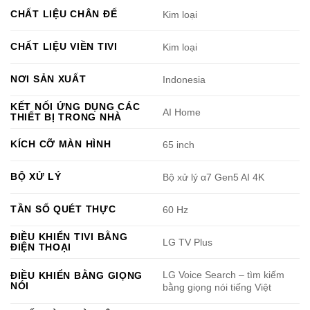
CHẤT LIỆU CHÂN ĐẾ
Kim loại
CHẤT LIỆU VIỀN TIVI
Kim loại
NƠI SẢN XUẤT
Indonesia
KẾT NỐI ỨNG DỤNG CÁC
AI Home
THIẾT BỊ TRONG NHÀ
KÍCH CỠ MÀN HÌNH
65 inch
BỘ XỬ LÝ
Bộ xử lý α7 Gen5 AI 4K
TẦN SỐ QUÉT THỰC
60 Hz
ĐIỀU KHIỂN TIVI BẰNG
LG TV Plus
ĐIỆN THOẠI
LG Voice Search – tìm kiếm
ĐIỀU KHIỂN BẰNG GIỌNG
NÓI
bằng giọng nói tiếng Việt