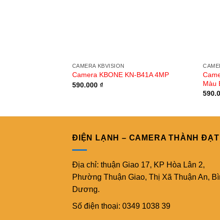
CAMERA KBVISION
CAME
Came
Camera KBONE KN-B41A 4MP
Màu 
590.000
₫
590.
ĐIỆN LẠNH – CAMERA THÀNH ĐẠT
Địa chỉ: thuận Giao 17, KP Hòa Lân 2,
Phường Thuận Giao, Thị Xã Thuận An, B
Dương.
Số điện thoại: 0349 1038 39