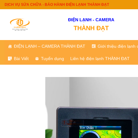
Skip
DỊCH VỤ SỬA CHỮA - BẢO HÀNH ĐIỆN LẠNH THÀNH ĐẠT
to
content
ĐIỆN LẠNH - CAMERA
THÀNH ĐẠT
ĐIỆN LẠNH – CAMERA THÀNH ĐẠT
Giới thiệu điện lạn
Bài Viết
Tuyển dụng
Liên hệ điện lạnh THÀNH ĐẠT