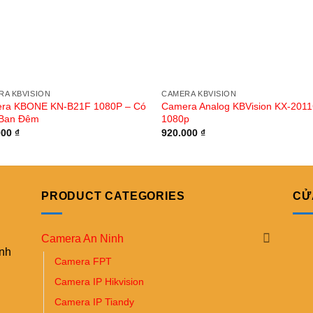
RA KBVISION
CAMERA KBVISION
ra KBONE KN-B21F 1080P – Có
Camera Analog KBVision KX-201
Ban Đêm
1080p
000
₫
920.000
₫
PRODUCT CATEGORIES
CỬ
Camera An Ninh
ình
Camera FPT
Camera IP Hikvision
Camera IP Tiandy