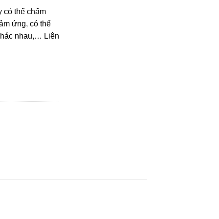
y có thể chấm
ảm ứng, có thể
khác nhau,… Liên