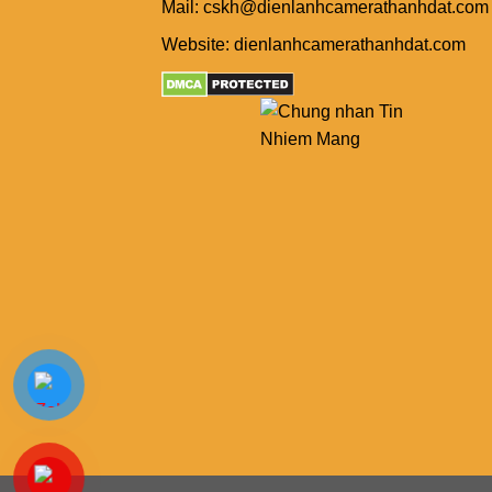
Mail: cskh@dienlanhcamerathanhdat.com
Website: dienlanhcamerathanhdat.com