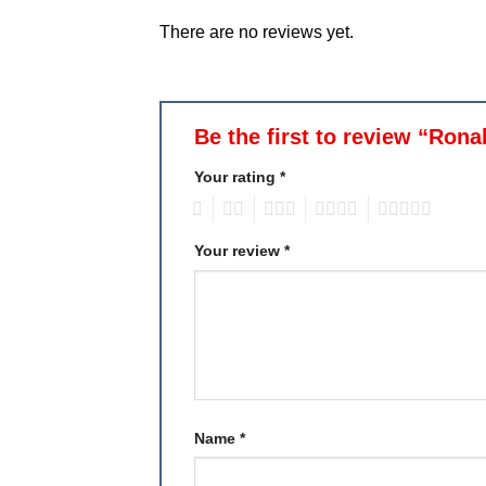
There are no reviews yet.
Be the first to review “Ro
Your rating
*
1
2
3
4
5
Your review
*
Name
*