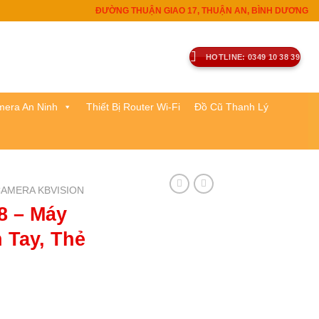
ĐƯỜNG THUẬN GIAO 17, THUẬN AN, BÌNH DƯƠNG
HOTLINE: 0349 10 38 39
era An Ninh
Thiết Bị Router Wi-Fi
Đồ Cũ Thanh Lý
AMERA KBVISION
8 – Máy
 Tay, Thẻ