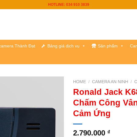
HOTLINE: 034 910 3839
h camera Thành Đạt
Bảng giá dịch vụ
Sản phẩm
Cam
HOME
/
CAMERA AN NINH
/
C
Ronald Jack K6
Chấm Công Vân
Cảm Ứng
2.790.000
₫