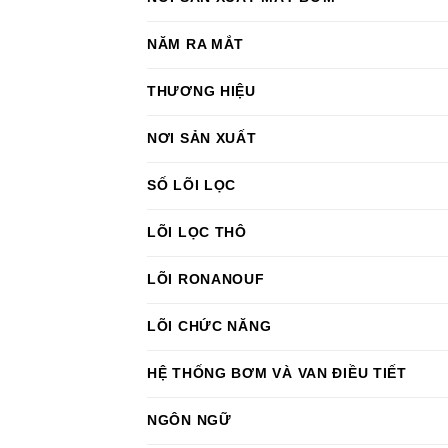
NĂM RA MẮT
THƯƠNG HIỆU
NƠI SẢN XUẤT
SỐ LÕI LỌC
LÕI LỌC THÔ
LÕI RONANOUF
LÕI CHỨC NĂNG
HỆ THỐNG BƠM VÀ VAN ĐIỀU TIẾT
NGÔN NGỮ