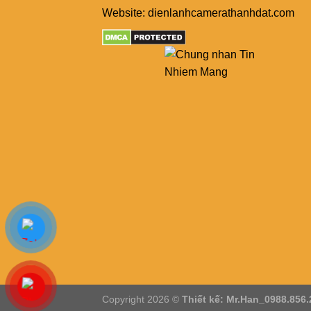
Website: dienlanhcamerathanhdat.com
Copyright 2026 ©
Thiết kế: Mr.Han_0988.856.