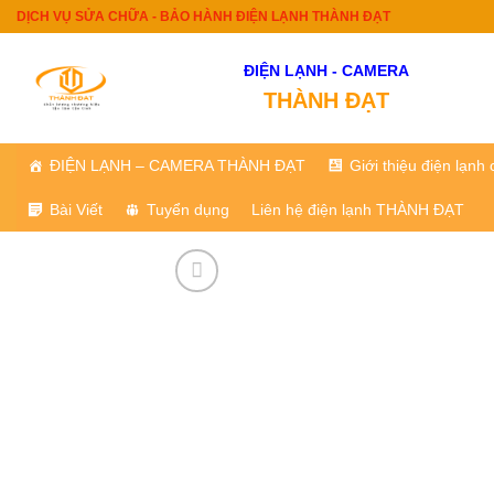
Skip
DỊCH VỤ SỬA CHỮA - BẢO HÀNH ĐIỆN LẠNH THÀNH ĐẠT
to
content
ĐIỆN LẠNH - CAMERA
THÀNH ĐẠT
ĐIỆN LẠNH – CAMERA THÀNH ĐẠT
Giới thiệu điện lạn
Bài Viết
Tuyển dụng
Liên hệ điện lạnh THÀNH ĐẠT