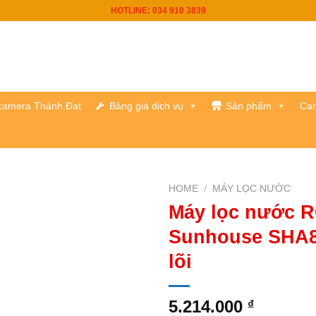
HOTLINE: 034 910 3839
h camera Thành Đạt
Bảng giá dịch vụ
Sản phẩm
Cam
HOME
/
MÁY LỌC NƯỚC
Máy lọc nước 
Sunhouse SHA8
lõi
5.214.000
₫