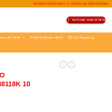
ĐƯỜNG THUẬN GIAO 17, THUẬN AN, BÌNH DƯƠNG
HOTLINE: 0349 10 38 39
era An Ninh
Thiết Bị Router Wi-Fi
Đồ Cũ Thanh Lý
RO
8118K 10