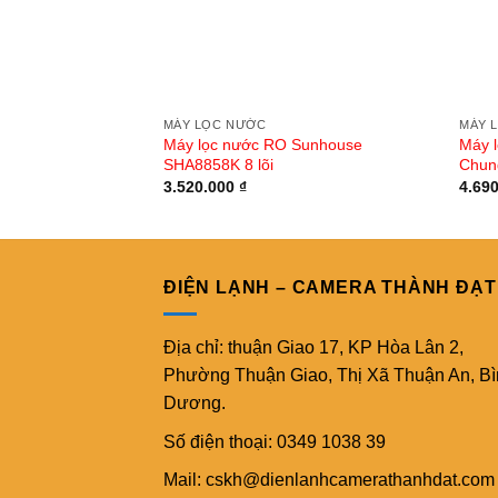
MÁY LỌC NƯỚC
MÁY 
Máy lọc nước RO Sunhouse
Máy 
SHA8858K 8 lõi
Chun
3.520.000
₫
4.69
ĐIỆN LẠNH – CAMERA THÀNH ĐẠT
Địa chỉ: thuận Giao 17, KP Hòa Lân 2,
Phường Thuận Giao, Thị Xã Thuận An, B
Dương.
Số điện thoại: 0349 1038 39
Mail: cskh@dienlanhcamerathanhdat.com