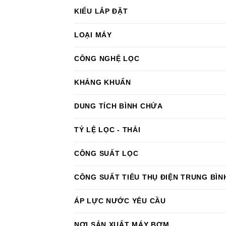
KIỂU LẮP ĐẶT
LOẠI MÁY
CÔNG NGHỆ LỌC
KHÁNG KHUẨN
DUNG TÍCH BÌNH CHỨA
TỶ LỆ LỌC - THẢI
CÔNG SUẤT LỌC
CÔNG SUẤT TIÊU THỤ ĐIỆN TRUNG BÌ
ÁP LỰC NƯỚC YÊU CẦU
NƠI SẢN XUẤT MÁY BƠM