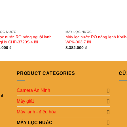
LỌC NƯỚC
MÁY LỌC NƯỚC
lọc nước RO nóng nguội lạnh
Máy lọc nước RO nóng lạnh Kori
gHo CHP-3720S 4 lõi
WPK-903 7 lõi
0.000
₫
8.382.000
₫
PRODUCT CATEGORIES
CỬ
Camera An Ninh
ình
Máy giặt
Máy lạnh - điều hòa
MÁY LỌC NƯớC