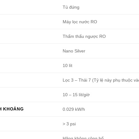
Tủ đứng
Máy lọc nước RO
Thẩm thấu ngược RO
Nano Silver
10 lít
Lọc 3 – Thải 7 (Tỷ lệ này phụ thuộc v
10 – 15 lít/giờ
NH KHOẢNG
0.029 kW/h
> 3 psi
Hãng không công bố