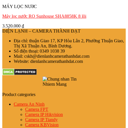
MÁY LỌC NƯớC
Máy lọc nước RO Sunhouse SHA8858K 8 lõi
3.520.000
₫
ĐIỆN LẠNH – CAMERA THÀNH ĐẠT
Địa chỉ: thuận Giao 17, KP Hòa Lân 2, Phường Thuận Giao,
Thị Xã Thuận An, Bình Dương.
Số điện thoại: 0349 1038 39
Mail: cskh@dienlanhcamerathanhdat.com
Website: dienlanhcamerathanhdat.com
Product categories
Camera An Ninh
Camera FPT
Camera IP Hikvision
Camera IP Tiandy
Camera KBVision