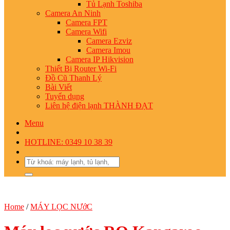
Tủ Lạnh Toshiba
Camera An Ninh
Camera FPT
Camera Wifi
Camera Ezviz
Camera Imou
Camera IP Hikvision
Thiết Bị Router Wi-Fi
Đồ Cũ Thanh Lý
Bài Viết
Tuyển dụng
Liên hệ điện lạnh THÀNH ĐẠT
Menu
HOTLINE: 0349 10 38 39
Search
for:
Home
/
MÁY LỌC NƯớC