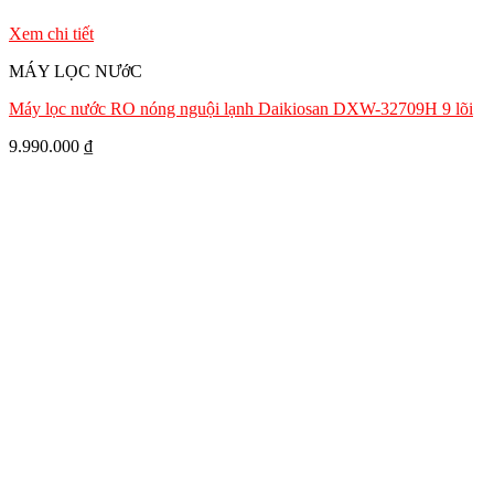
Xem chi tiết
MÁY LỌC NƯớC
Máy lọc nước RO nóng nguội lạnh Daikiosan DXW-32709H 9 lõi
9.990.000
₫