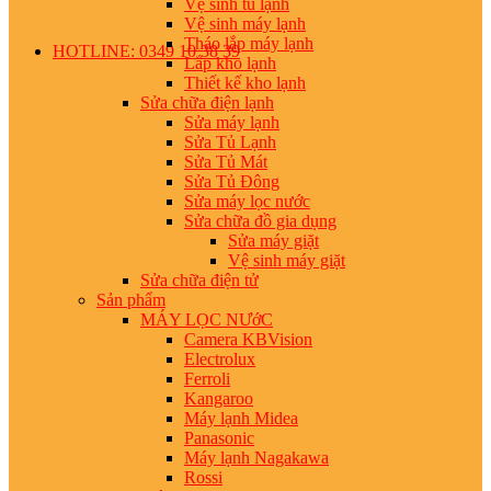
Vệ sinh tủ lạnh
Vệ sinh máy lạnh
Tháo lắp máy lạnh
HOTLINE: 0349 10 38 39
Lắp kho lạnh
Thiết kế kho lạnh
Sửa chữa điện lạnh
Sửa máy lạnh
Sửa Tủ Lạnh
Sửa Tủ Mát
Sửa Tủ Đông
Sửa máy lọc nước
Sửa chữa đồ gia dụng
Sửa máy giặt
Vệ sinh máy giặt
Sửa chữa điện tử
Sản phẩm
MÁY LỌC NƯớC
Camera KBVision
Electrolux
Ferroli
Kangaroo
Máy lạnh Midea
Panasonic
Máy lạnh Nagakawa
Rossi