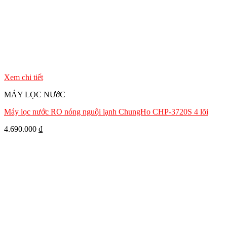
Xem chi tiết
MÁY LỌC NƯớC
Máy lọc nước RO nóng nguội lạnh ChungHo CHP-3720S 4 lõi
4.690.000
₫