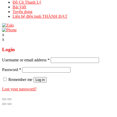
Đồ Cũ Thanh Lý
Bài Viết
Tuyển dụng
Liên hệ điện lạnh THÀNH ĐẠT
x
x
Login
Username or email address
*
Password
*
Remember me
Log in
Lost your password?