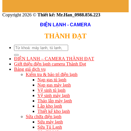
Copyright 2026 ©
Thiết kế: Mr.Han_0988.856.223
ĐIỆN LẠNH - CAMERA
THÀNH ĐẠT
Search
for:
ĐIỆN LẠNH – CAMERA THÀNH ĐẠT
Giới thiệu điện lạnh camera Thành Đạt
Bảng giá dịch vụ
Kiểm tra & bảo trì điện lạnh
Nạp gas tủ lạnh
Nạp gas máy lạnh
Vệ sinh tủ lạnh
Vệ sinh máy lạnh
Tháo lắp máy lạnh
Lắp kho lạnh
Thiết kế kho lạnh
Sửa chữa điện lạnh
Sửa máy lạnh
Sửa Tủ Lạnh