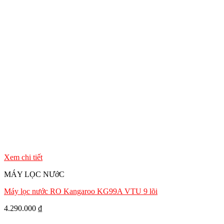
Xem chi tiết
MÁY LỌC NƯớC
Máy lọc nước RO Kangaroo KG99A VTU 9 lõi
4.290.000
₫