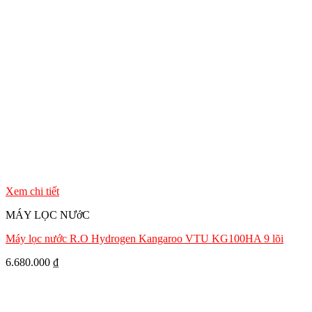
Xem chi tiết
MÁY LỌC NƯớC
Máy lọc nước R.O Hydrogen Kangaroo VTU KG100HA 9 lõi
6.680.000
₫