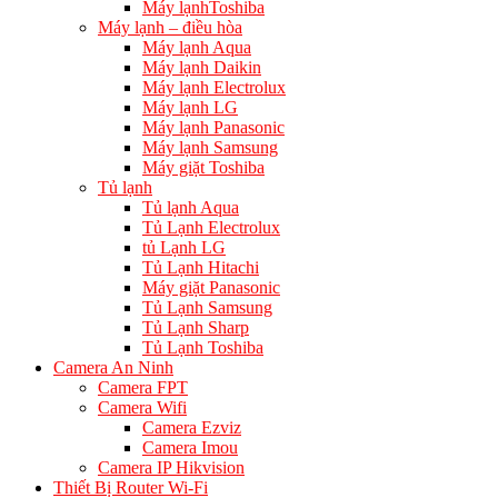
Máy lạnhToshiba
Máy lạnh – điều hòa
Máy lạnh Aqua
Máy lạnh Daikin
Máy lạnh Electrolux
Máy lạnh LG
Máy lạnh Panasonic
Máy lạnh Samsung
Máy giặt Toshiba
Tủ lạnh
Tủ lạnh Aqua
Tủ Lạnh Electrolux
tủ Lạnh LG
Tủ Lạnh Hitachi
Máy giặt Panasonic
Tủ Lạnh Samsung
Tủ Lạnh Sharp
Tủ Lạnh Toshiba
Camera An Ninh
Camera FPT
Camera Wifi
Camera Ezviz
Camera Imou
Camera IP Hikvision
Thiết Bị Router Wi-Fi