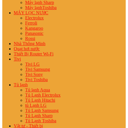
Máy lạnh Sharp
Máy lạnhToshiba
MÁY LỌC NƯớC
Electrolux
Ferroli
Kangaroo
Panasonic
Rossi
Nhà Thông Minh
Quạt hơi nước
Thiết Bị Router Wi-Fi
Tivi
Tivi LG
Tivi Samsung
Tivi Sony
Tivi Toshiba
Tủ lạnh
Tủ lạnh Aqua
Tủ Lạnh Electrolux
Tủ Lạnh Hitachi
tủ Lạnh LG
Tủ Lạnh Samsung
Tủ Lạnh Sharp
Tủ Lạnh Toshiba
Vật tư - Thiết bị