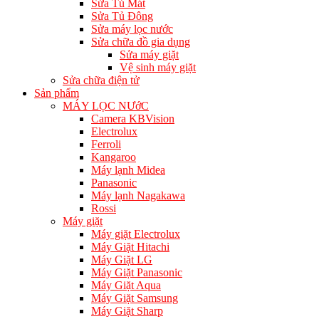
Sửa Tủ Mát
Sửa Tủ Đông
Sửa máy lọc nước
Sửa chữa đồ gia dụng
Sửa máy giặt
Vệ sinh máy giặt
Sửa chữa điện tử
Sản phẩm
MÁY LỌC NƯớC
Camera KBVision
Electrolux
Ferroli
Kangaroo
Máy lạnh Midea
Panasonic
Máy lạnh Nagakawa
Rossi
Máy giặt
Máy giặt Electrolux
Máy Giặt Hitachi
Máy Giặt LG
Máy Giặt Panasonic
Máy Giặt Aqua
Máy Giặt Samsung
Máy Giặt Sharp