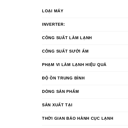
LOẠI MÁY
INVERTER:
CÔNG SUẤT LÀM LẠNH
CÔNG SUẤT SƯỞI ẤM
PHẠM VI LÀM LẠNH HIỆU QUẢ
ĐỘ ỒN TRUNG BÌNH
DÒNG SẢN PHẨM
SẢN XUẤT TẠI
THỜI GIAN BẢO HÀNH CỤC LẠNH