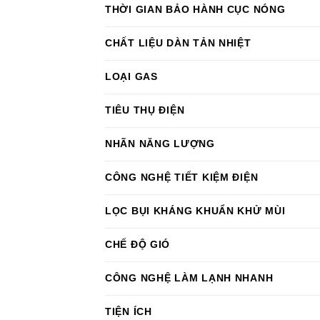
THỜI GIAN BẢO HÀNH CỤC NÓNG
CHẤT LIỆU DÀN TẢN NHIỆT
LOẠI GAS
TIÊU THỤ ĐIỆN
NHÃN NĂNG LƯỢNG
CÔNG NGHỆ TIẾT KIỆM ĐIỆN
LỌC BỤI KHÁNG KHUẨN KHỬ MÙI
CHẾ ĐỘ GIÓ
CÔNG NGHỆ LÀM LẠNH NHANH
TIỆN ÍCH