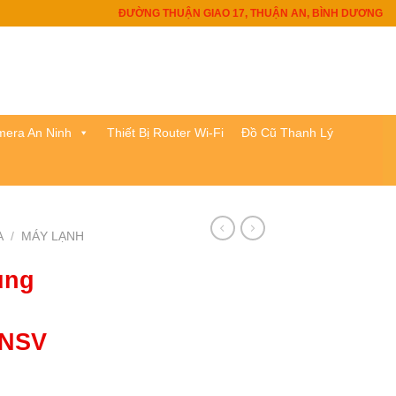
ĐƯỜNG THUẬN GIAO 17, THUẬN AN, BÌNH DƯƠNG
era An Ninh
Thiết Bị Router Wi-Fi
Đồ Cũ Thanh Lý
A
/
MÁY LẠNH
ung
NSV