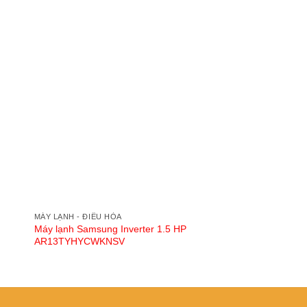
MÁY LẠNH - ĐIỀU HÒA
MÁY LẠNH SAMSUNG
Máy lạnh Samsung Inverter 1.5 HP
Máy lạnh Samsung In
AR13TYHYCWKNSV
AR13CYFAAWKNSV
10.490.000
₫