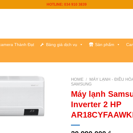
HOTLINE: 034 910 3839
h camera Thành Đạt
Bảng giá dịch vụ
Sản phẩm
Cam
HOME
/
MÁY LẠNH - ĐIỀU HÒ
SAMSUNG
Máy lạnh Sams
Inverter 2 HP
AR18CYFAAWK
₫