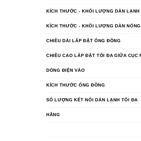
KÍCH THƯỚC - KHỐI LƯỢNG DÀN LẠNH
KÍCH THƯỚC - KHỐI LƯỢNG DÀN NÓNG
CHIỀU DÀI LẮP ĐẶT ỐNG ĐỒNG
CHIỀU CAO LẮP ĐẶT TỐI ĐA GIỮA CỤC
DÒNG ĐIỆN VÀO
KÍCH THƯỚC ỐNG ĐỒNG
SỐ LƯỢNG KẾT NỐI DÀN LẠNH TỐI ĐA
HÃNG