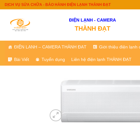
Skip
DỊCH VỤ SỬA CHỮA - BẢO HÀNH ĐIỆN LẠNH THÀNH ĐẠT
to
content
ĐIỆN LẠNH - CAMERA
THÀNH ĐẠT
ĐIỆN LẠNH – CAMERA THÀNH ĐẠT
Giới thiệu điện lạn
Bài Viết
Tuyển dụng
Liên hệ điện lạnh THÀNH ĐẠT