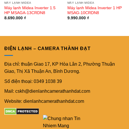
MÁY LẠNH MIDEA
MÁY LẠNH MIDEA
Máy lạnh Midea Inverter 1.5
Máy lạnh Midea Inverter 1 HP
HP MSAGA-13CRDN8
MSAG-10CRDN8
8.690.000
₫
9.990.000
₫
ĐIỆN LẠNH – CAMERA THÀNH ĐẠT
Địa chỉ: thuận Giao 17, KP Hòa Lân 2, Phường Thuận
Giao, Thị Xã Thuận An, Bình Dương.
Số điện thoại: 0349 1038 39
Mail: cskh@dienlanhcamerathanhdat.com
Website: dienlanhcamerathanhdat.com