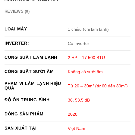
REVIEWS (0)
LOẠI MÁY
1 chiều (chỉ làm lạnh)
INVERTER:
Có Inverter
CÔNG SUẤT LÀM LẠNH
2 HP – 17.500 BTU
CÔNG SUẤT SƯỞI ẤM
Không có sưởi ấm
PHẠM VI LÀM LẠNH HIỆU
Từ 20 – 30m² (từ 60 đến 80m³)
QUẢ
ĐỘ ỒN TRUNG BÌNH
36
,
53.5 dB
DÒNG SẢN PHẨM
2020
SẢN XUẤT TẠI
Việt Nam