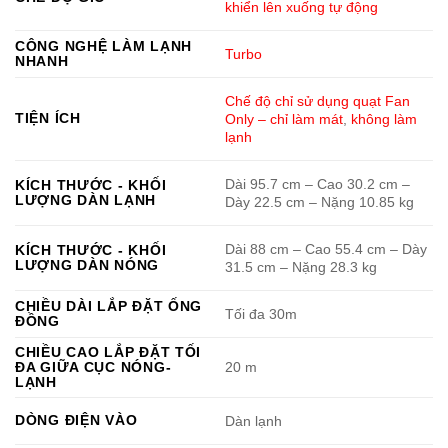
khiển lên xuống tự động
CÔNG NGHỆ LÀM LẠNH
Turbo
NHANH
Chế độ chỉ sử dụng quạt Fan
TIỆN ÍCH
Only – chỉ làm mát
,
không làm
lạnh
Dài 95.7 cm – Cao 30.2 cm –
KÍCH THƯỚC - KHỐI
LƯỢNG DÀN LẠNH
Dày 22.5 cm – Nặng 10.85 kg
Dài 88 cm – Cao 55.4 cm – Dày
KÍCH THƯỚC - KHỐI
LƯỢNG DÀN NÓNG
31.5 cm – Nặng 28.3 kg
CHIỀU DÀI LẮP ĐẶT ỐNG
Tối đa 30m
ĐỒNG
CHIỀU CAO LẮP ĐẶT TỐI
ĐA GIỮA CỤC NÓNG-
20 m
LẠNH
DÒNG ĐIỆN VÀO
Dàn lạnh