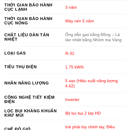
THỜI GIAN BẢO HÀNH
3 năm
CỤC LẠNH
THỜI GIAN BẢO HÀNH
Máy nén 5 năm
CỤC NÓNG
Ống dẫn gas bằng Đồng – Lá
CHẤT LIỆU DÀN TẢN
NHIỆT
tản nhiệt bằng Nhôm mạ Vàng
LOẠI GAS
R-32
TIÊU THỤ ĐIỆN
1.75 kW/h
5 sao (Hiệu suất năng lượng
NHÃN NĂNG LƯỢNG
4.62)
CÔNG NGHỆ TIẾT KIỆM
Inverter
ĐIỆN
LỌC BỤI KHÁNG KHUẨN
Bộ lọc bụi 2 lớp HD
KHỬ MÙI
trái phải tùy chỉnh tay
,
Điều
CHẾ ĐỘ GIÓ