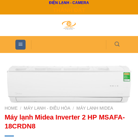
ĐIỆN LẠNH - CAMERA
Skip
THÀNH ĐẠT
to
content
HOME
/
MÁY LẠNH - ĐIỀU HÒA
/
MÁY LẠNH MIDEA
Máy lạnh Midea Inverter 2 HP MSAFA-
18CRDN8