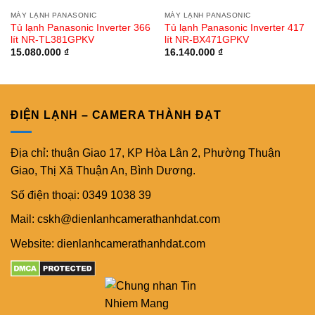
MÁY LẠNH PANASONIC
MÁY LẠNH PANASONIC
Tủ lạnh Panasonic Inverter 366
Tủ lạnh Panasonic Inverter 417
lít NR-TL381GPKV
lít NR-BX471GPKV
15.080.000
₫
16.140.000
₫
ĐIỆN LẠNH – CAMERA THÀNH ĐẠT
Địa chỉ: thuận Giao 17, KP Hòa Lân 2, Phường Thuận
Giao, Thị Xã Thuận An, Bình Dương.
Số điện thoại: 0349 1038 39
Mail: cskh@dienlanhcamerathanhdat.com
Website: dienlanhcamerathanhdat.com