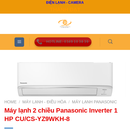
ĐIỆN LẠNH - CAMERA
Skip
THÀNH ĐẠT
to
content
HOTLINE: 0349 10 38 39
HOME
/
MÁY LẠNH - ĐIỀU HÒA
/
MÁY LẠNH PANASONIC
Máy lạnh 2 chiều Panasonic Inverter 1
HP CU/CS-YZ9WKH-8