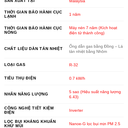
SẢN XUẤT TẠI
Malaysia
THỜI GIAN BẢO HÀNH CỤC
1 năm
LẠNH
Máy nén 7 năm (Kích hoạt
THỜI GIAN BẢO HÀNH CỤC
NÓNG
điện tử thành công)
Ống dẫn gas bằng Đồng – Lá
CHẤT LIỆU DÀN TẢN NHIỆT
tản nhiệt bằng Nhôm
LOẠI GAS
R-32
TIÊU THỤ ĐIỆN
0.7 kW/h
5 sao (Hiệu suất năng lượng
NHÃN NĂNG LƯỢNG
6.43)
CÔNG NGHỆ TIẾT KIỆM
Inverter
ĐIỆN
LỌC BỤI KHÁNG KHUẨN
Nanoe-G lọc bụi mịn PM 2.5
KHỬ MÙI