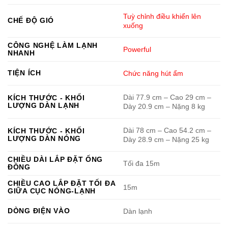
Tuỳ chỉnh điều khiển lên
CHẾ ĐỘ GIÓ
xuống
CÔNG NGHỆ LÀM LẠNH
Powerful
NHANH
TIỆN ÍCH
Chức năng hút ẩm
Dài 77.9 cm – Cao 29 cm –
KÍCH THƯỚC - KHỐI
LƯỢNG DÀN LẠNH
Dày 20.9 cm – Nặng 8 kg
Dài 78 cm – Cao 54.2 cm –
KÍCH THƯỚC - KHỐI
LƯỢNG DÀN NÓNG
Dày 28.9 cm – Nặng 25 kg
CHIỀU DÀI LẮP ĐẶT ỐNG
Tối đa 15m
ĐỒNG
CHIỀU CAO LẮP ĐẶT TỐI ĐA
15m
GIỮA CỤC NÓNG-LẠNH
DÒNG ĐIỆN VÀO
Dàn lạnh