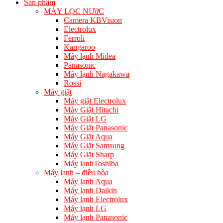
Sản phẩm
MÁY LỌC NƯớC
Camera KBVision
Electrolux
Ferroli
Kangaroo
Máy lạnh Midea
Panasonic
Máy lạnh Nagakawa
Rossi
Máy giặt
Máy giặt Electrolux
Máy Giặt Hitachi
Máy Giặt LG
Máy Giặt Panasonic
Máy Giặt Aqua
Máy Giặt Samsung
Máy Giặt Sharp
Máy lạnhToshiba
Máy lạnh – điều hòa
Máy lạnh Aqua
Máy lạnh Daikin
Máy lạnh Electrolux
Máy lạnh LG
Máy lạnh Panasonic