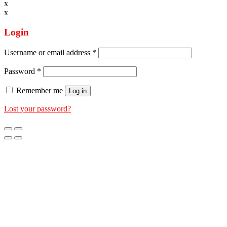
x
x
Login
Username or email address
*
Password
*
Remember me
Log in
Lost your password?