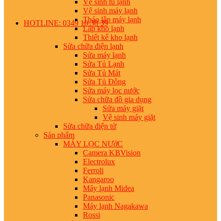
Vệ sinh tủ lạnh
Vệ sinh máy lạnh
Tháo lắp máy lạnh
HOTLINE: 0349 10 38 39
Lắp kho lạnh
Thiết kế kho lạnh
Sửa chữa điện lạnh
Sửa máy lạnh
Sửa Tủ Lạnh
Sửa Tủ Mát
Sửa Tủ Đông
Sửa máy lọc nước
Sửa chữa đồ gia dụng
Sửa máy giặt
Vệ sinh máy giặt
Sửa chữa điện tử
Sản phẩm
MÁY LỌC NƯớC
Camera KBVision
Electrolux
Ferroli
Kangaroo
Máy lạnh Midea
Panasonic
Máy lạnh Nagakawa
Rossi