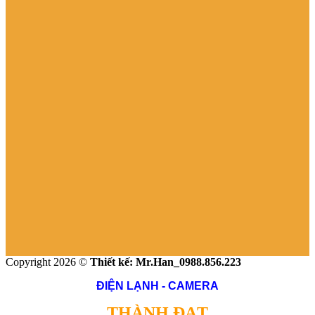
Copyright 2026 ©
Thiết kế: Mr.Han_0988.856.223
ĐIỆN LẠNH - CAMERA
THÀNH ĐẠT