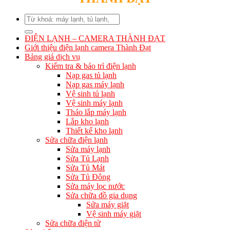
Search
for:
ĐIỆN LẠNH – CAMERA THÀNH ĐẠT
Giới thiệu điện lạnh camera Thành Đạt
Bảng giá dịch vụ
Kiểm tra & bảo trì điện lạnh
Nạp gas tủ lạnh
Nạp gas máy lạnh
Vệ sinh tủ lạnh
Vệ sinh máy lạnh
Tháo lắp máy lạnh
Lắp kho lạnh
Thiết kế kho lạnh
Sửa chữa điện lạnh
Sửa máy lạnh
Sửa Tủ Lạnh
Sửa Tủ Mát
Sửa Tủ Đông
Sửa máy lọc nước
Sửa chữa đồ gia dụng
Sửa máy giặt
Vệ sinh máy giặt
Sửa chữa điện tử