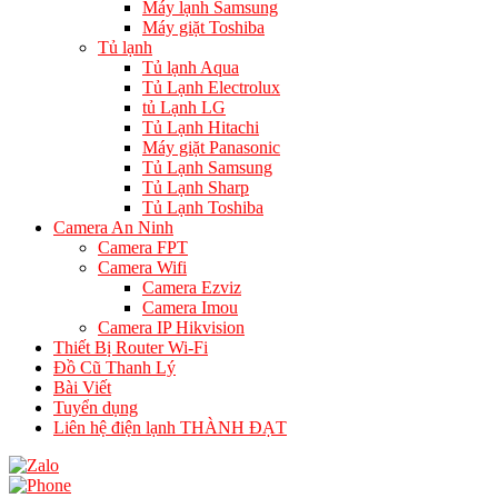
Máy lạnh Samsung
Máy giặt Toshiba
Tủ lạnh
Tủ lạnh Aqua
Tủ Lạnh Electrolux
tủ Lạnh LG
Tủ Lạnh Hitachi
Máy giặt Panasonic
Tủ Lạnh Samsung
Tủ Lạnh Sharp
Tủ Lạnh Toshiba
Camera An Ninh
Camera FPT
Camera Wifi
Camera Ezviz
Camera Imou
Camera IP Hikvision
Thiết Bị Router Wi-Fi
Đồ Cũ Thanh Lý
Bài Viết
Tuyển dụng
Liên hệ điện lạnh THÀNH ĐẠT