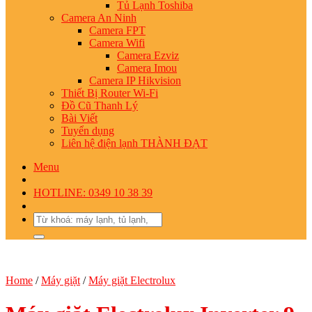
Tủ Lạnh Toshiba
Camera An Ninh
Camera FPT
Camera Wifi
Camera Ezviz
Camera Imou
Camera IP Hikvision
Thiết Bị Router Wi-Fi
Đồ Cũ Thanh Lý
Bài Viết
Tuyển dụng
Liên hệ điện lạnh THÀNH ĐẠT
Menu
HOTLINE: 0349 10 38 39
Search
for:
Home
/
Máy giặt
/
Máy giặt Electrolux