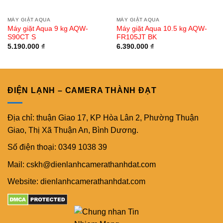
MÁY GIẶT AQUA
MÁY GIẶT AQUA
Máy giặt Aqua 9 kg AQW-
Máy giặt Aqua 10.5 kg AQW-
S90CT S
FR105JT BK
5.190.000
₫
6.390.000
₫
ĐIỆN LẠNH – CAMERA THÀNH ĐẠT
Địa chỉ: thuận Giao 17, KP Hòa Lân 2, Phường Thuận
Giao, Thị Xã Thuận An, Bình Dương.
Số điện thoại: 0349 1038 39
Mail: cskh@dienlanhcamerathanhdat.com
Website: dienlanhcamerathanhdat.com