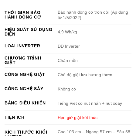
Bảo hành động cơ trọn đời (Áp dụng
THỜI GIAN BẢO
HÀNH ĐỘNG CƠ
từ 1/5/2022)
HIỆU SUẤT SỬ DỤNG
4.9 Wh/kg
ĐIỆN
LOẠI INVERTER
DD Inverter
CHƯƠNG TRÌNH
Chăn mền
GIẶT
CÔNG NGHỆ GIẶT
Chế độ giặt lưu hương thơm
CÔNG NGHỆ SẤY
Không có
BẢNG ĐIỀU KHIỂN
Tiếng Việt có nút nhấn + nút xoay
TIỆN ÍCH
Hẹn giờ giặt kết thúc
Cao 103 cm – Ngang 57 cm – Sâu 58
KÍCH THƯỚC KHỐI