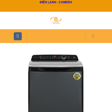
ĐIỆN LẠNH - CAMERA
Skip
THÀNH ĐẠT
to
content