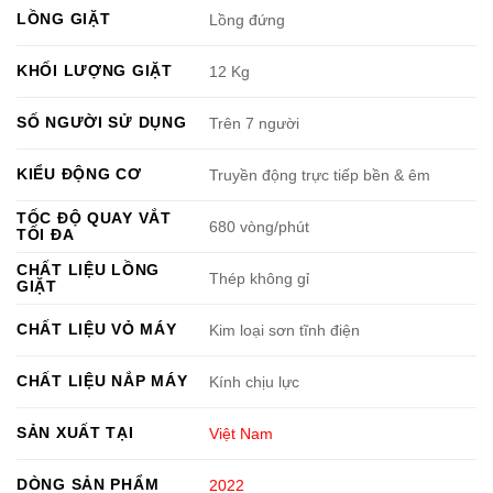
LỒNG GIẶT
Lồng đứng
KHỐI LƯỢNG GIẶT
12 Kg
SỐ NGƯỜI SỬ DỤNG
Trên 7 người
KIỂU ĐỘNG CƠ
Truyền động trực tiếp bền & êm
TỐC ĐỘ QUAY VẮT
680 vòng/phút
TỐI ĐA
CHẤT LIỆU LỒNG
Thép không gỉ
GIẶT
CHẤT LIỆU VỎ MÁY
Kim loại sơn tĩnh điện
CHẤT LIỆU NẮP MÁY
Kính chịu lực
SẢN XUẤT TẠI
Việt Nam
DÒNG SẢN PHẨM
2022