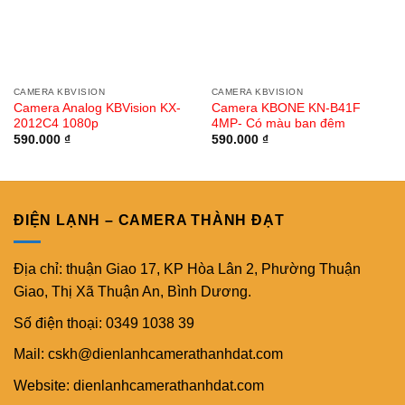
CAMERA KBVISION
CAMERA KBVISION
Camera Analog KBVision KX-
Camera KBONE KN-B41F
2012C4 1080p
4MP- Có màu ban đêm
590.000
₫
590.000
₫
ĐIỆN LẠNH – CAMERA THÀNH ĐẠT
Địa chỉ: thuận Giao 17, KP Hòa Lân 2, Phường Thuận
Giao, Thị Xã Thuận An, Bình Dương.
Số điện thoại: 0349 1038 39
Mail: cskh@dienlanhcamerathanhdat.com
Website: dienlanhcamerathanhdat.com