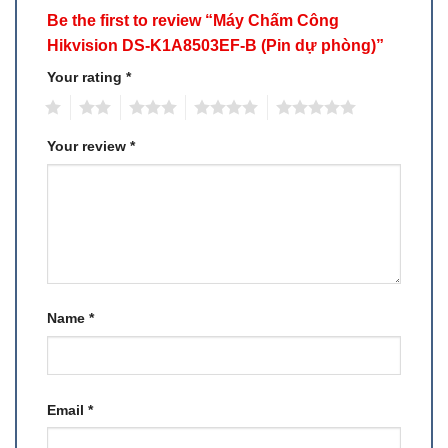
Be the first to review “Máy Chấm Công
Hikvision DS-K1A8503EF-B (Pin dự phòng)”
Your rating
*
1
2
3
4
5
Your review
*
Name
*
Email
*