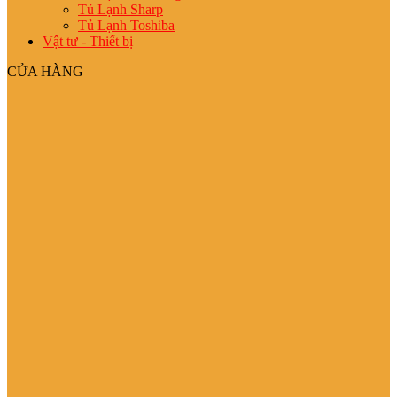
Tủ Lạnh Sharp
Tủ Lạnh Toshiba
Vật tư - Thiết bị
CỬA HÀNG