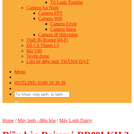
Tủ Lạnh Toshiba
Camera An Ninh
Camera FPT
Camera Wifi
Camera Ezviz
Camera Imou
Camera IP Hikvision
Thiết Bị Router Wi-Fi
Đồ Cũ Thanh Lý
Bài Viết
Tuyển dụng
Liên hệ điện lạnh THÀNH ĐẠT
Menu
HOTLINE: 0349 10 38 39
Search
for:
Home
/
Máy lạnh - điều hòa
/
Máy Lạnh Dairry