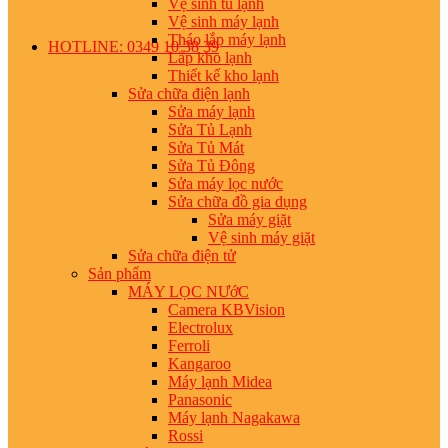
Vệ sinh tủ lạnh
Vệ sinh máy lạnh
Tháo lắp máy lạnh
HOTLINE: 0349 10 38 39
Lắp kho lạnh
Thiết kế kho lạnh
Sửa chữa điện lạnh
Sửa máy lạnh
Sửa Tủ Lạnh
Sửa Tủ Mát
Sửa Tủ Đông
Sửa máy lọc nước
Sửa chữa đồ gia dụng
Sửa máy giặt
Vệ sinh máy giặt
Sửa chữa điện tử
Sản phẩm
MÁY LỌC NƯớC
Camera KBVision
Electrolux
Ferroli
Kangaroo
Máy lạnh Midea
Panasonic
Máy lạnh Nagakawa
Rossi