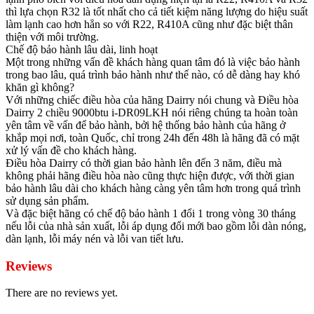
thì lựa chọn R32 là tốt nhất cho cả tiết kiệm năng lượng do hiệu suất
làm lạnh cao hơn hẳn so với R22, R410A cũng như đặc biệt thân
thiện với môi trường.
Chế độ bảo hành lâu dài, linh hoạt
Một trong những vấn đề khách hàng quan tâm đó là việc bảo hành
trong bao lâu, quá trình bảo hành như thế nào, có dễ dàng hay khó
khăn gì không?
Với những chiếc điều hòa của hãng Dairry nói chung và Điều hòa
Dairry 2 chiều 9000btu i-DR09LKH nói riêng chúng ta hoàn toàn
yên tâm về vấn để bảo hành, bởi hệ thống bảo hành của hãng ở
khắp mọi nơi, toàn Quốc, chỉ trong 24h đến 48h là hãng đã có mặt
xử lý vấn đề cho khách hàng.
Điều hòa Dairry có thời gian bảo hành lên đến 3 năm, điều mà
không phải hãng điều hòa nào cũng thực hiện được, với thời gian
bảo hành lâu dài cho khách hàng càng yên tâm hơn trong quá trình
sử dụng sản phẩm.
Và đặc biệt hãng có chế độ bảo hành 1 đổi 1 trong vòng 30 tháng
nếu lỗi của nhà sản xuất, lỗi áp dụng đổi mới bao gồm lỗi dàn nóng,
dàn lạnh, lỗi máy nén và lỗi van tiết lưu.
Reviews
There are no reviews yet.