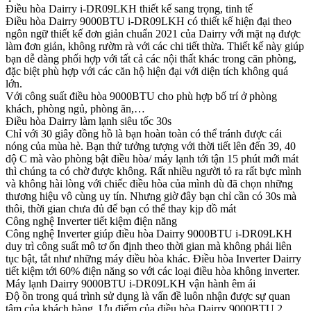
Điều hòa Dairry i-DR09LKH thiết kế sang trọng, tinh tế
Điều hòa Dairry 9000BTU i-DR09LKH có thiết kế hiện đại theo
ngôn ngữ thiết kế đơn giản chuẩn 2021 của Dairry với mặt nạ được
làm đơn giản, không rườm rà với các chi tiết thừa. Thiết kế này giúp
bạn dễ dàng phối hợp với tất cả các nội thất khác trong căn phòng,
đặc biệt phù hợp với các căn hộ hiện đại với diện tích không quá
lớn.
Với công suất điều hòa 9000BTU cho phù hợp bố trí ở phòng
khách, phòng ngủ, phòng ăn,…
Điều hòa Dairry làm lạnh siêu tốc 30s
Chỉ với 30 giây đồng hồ là bạn hoàn toàn có thể tránh được cái
nóng của mùa hè. Bạn thử tưởng tượng với thời tiết lên đến 39, 40
độ C mà vào phòng bật điều hòa/ máy lạnh tới tận 15 phút mới mát
thì chúng ta có chờ được không. Rất nhiều người tỏ ra rất bực mình
và không hài lòng với chiếc điều hòa của mình dù đã chọn những
thương hiệu vô cùng uy tín. Nhưng giờ đây bạn chỉ cần có 30s mà
thôi, thời gian chưa đủ để bạn có thể thay kịp đồ mát
Công nghệ Inverter tiết kiệm điện năng
Công nghệ Inverter giúp điều hòa Dairry 9000BTU i-DR09LKH
duy trì công suất mô tơ ổn định theo thời gian mà không phải liên
tục bật, tắt như những máy điều hòa khác. Điều hòa Inverter Dairry
tiết kiệm tới 60% điện năng so với các loại điều hòa không inverter.
Máy lạnh Dairry 9000BTU i-DR09LKH vận hành êm ái
Độ ồn trong quá trình sử dụng là vấn đề luôn nhận được sự quan
tâm của khách hàng. Ưu điểm của điều hòa Dairry 9000BTU 2