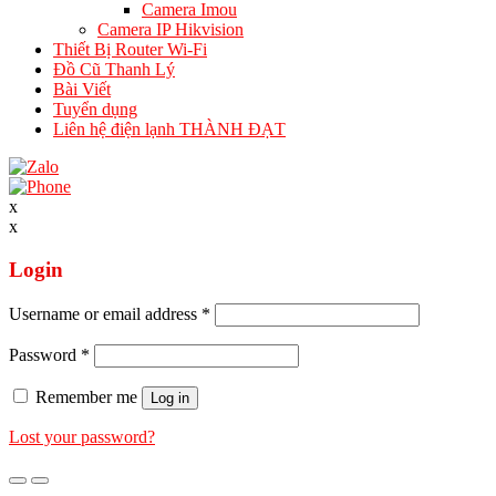
Camera Imou
Camera IP Hikvision
Thiết Bị Router Wi-Fi
Đồ Cũ Thanh Lý
Bài Viết
Tuyển dụng
Liên hệ điện lạnh THÀNH ĐẠT
x
x
Login
Username or email address
*
Password
*
Remember me
Log in
Lost your password?