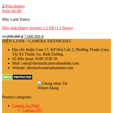
Xem chi tiết
Máy Lạnh Dairry
Máy lạnh Dairry Inverter 1.5 HP (1.5 Ngựa)
11.090.000
₫
7.600.000
₫
ĐIỆN LẠNH – CAMERA THÀNH ĐẠT
Địa chỉ: thuận Giao 17, KP Hòa Lân 2, Phường Thuận Giao,
Thị Xã Thuận An, Bình Dương.
Số điện thoại: 0349 1038 39
Mail: cskh@dienlanhcamerathanhdat.com
Website: dienlanhcamerathanhdat.com
Product categories
Camera An Ninh
Camera FPT