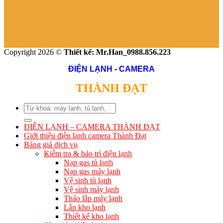
Copyright 2026 ©
Thiết kế: Mr.Han_0988.856.223
ĐIỆN LẠNH - CAMERA
THÀNH ĐẠT
Search
for:
ĐIỆN LẠNH – CAMERA THÀNH ĐẠT
Giới thiệu điện lạnh camera Thành Đạt
Bảng giá dịch vụ
Kiểm tra & bảo trì điện lạnh
Nạp gas tủ lạnh
Nạp gas máy lạnh
Vệ sinh tủ lạnh
Vệ sinh máy lạnh
Tháo lắp máy lạnh
Lắp kho lạnh
Thiết kế kho lạnh