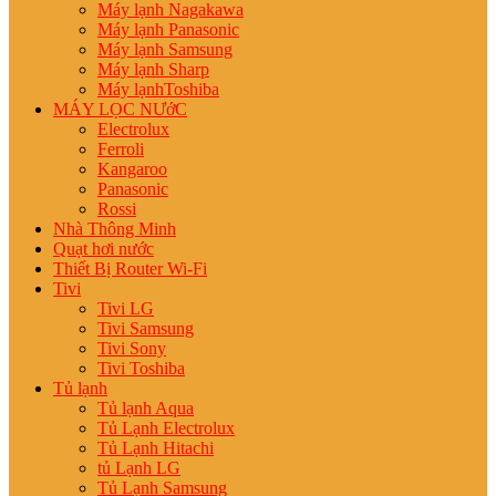
Máy lạnh Nagakawa
Máy lạnh Panasonic
Máy lạnh Samsung
Máy lạnh Sharp
Máy lạnhToshiba
MÁY LỌC NƯớC
Electrolux
Ferroli
Kangaroo
Panasonic
Rossi
Nhà Thông Minh
Quạt hơi nước
Thiết Bị Router Wi-Fi
Tivi
Tivi LG
Tivi Samsung
Tivi Sony
Tivi Toshiba
Tủ lạnh
Tủ lạnh Aqua
Tủ Lạnh Electrolux
Tủ Lạnh Hitachi
tủ Lạnh LG
Tủ Lạnh Samsung