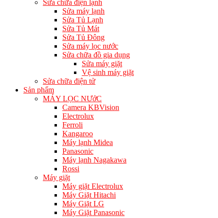
Sửa chữa điện lạnh
Sửa máy lạnh
Sửa Tủ Lạnh
Sửa Tủ Mát
Sửa Tủ Đông
Sửa máy lọc nước
Sửa chữa đồ gia dụng
Sửa máy giặt
Vệ sinh máy giặt
Sửa chữa điện tử
Sản phẩm
MÁY LỌC NƯớC
Camera KBVision
Electrolux
Ferroli
Kangaroo
Máy lạnh Midea
Panasonic
Máy lạnh Nagakawa
Rossi
Máy giặt
Máy giặt Electrolux
Máy Giặt Hitachi
Máy Giặt LG
Máy Giặt Panasonic