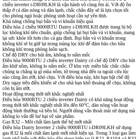
chiều inverter i-DR09LKH là vận hành vô cùng êm ái. Với độ ồn
thấp ở cả dàn nóng và dàn lạnh, chắc chắn đây sẽ là lựa chọn tốt
cho phòng ngủ hoặc phòng sinh hoạt cần sự yên tĩnh.
Khả năng chống bụi bẩn và vi khuẩn hiệu quả
Điều hòa 2 chiều 9000BTU Dairry i-DR09LKH được trang bị bộ
lọc không khí tiêu chuẩn, giúp chống lại bụi bẩn và vi khuẩn, mang
lại sức khỏe tốt hơn cho cả gia đình. Bụi bẩn và vi khuẩn trong
không khí sẽ bị giữ lại trong màng lọc khí để đảm bảo cho bầu
không khí trong phòng luôn sạch.
Chế độ DRY cho hút ẩm, không lo nấm mốc
Điều hòa 9000BTU 2 chiều inverter Dairry có chế độ DRY cho hút
ẩm khử nồm, không lo nấm mốc. Ở khu vực miền bắc chắc chắn
chúng ta chẳng lạ gì mùa nồm, từ trong nhà đến ra ngoài cửa lúc
nào cũng ẩm ướt, khó chịu. Với điều hòa này, khi bạn bật chế độ
Dry ngay trên điều khiển sẽ cho nhà bạn khô thoáng dễ chịu, không
còn bị ẩm ướt.
Hoạt động trong thời tiết khắc nghiệt nhất
Điều hòa 9000BTU 2 chiều inverter Dairry có khả năng hoạt động
trong thời tiết khắc nghiệt nhất lên đến 60°C, dàn nóng vẫn hoạt
động bình thường và bền bỉ. Người dùng vẫn thoải mái sử dụng mà
không lo vấn đề hư hại về sản phẩm.
Gas R32 – Môi chất làm lạnh thế hệ mới nhất
Điều hòa Dairry Inverter 2 chiều 9000BTU i-DR09LKH sử dụng
gas R32 là môi chất làm lạnh mới nhất hiện tại. Trong 3 loại gas làm
lạnh phổ biến với điều hòa dân dụng hiện tại là R22, R410A và R32