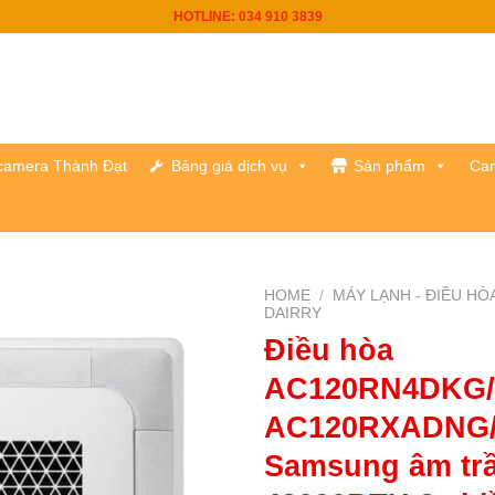
HOTLINE: 034 910 3839
h camera Thành Đạt
Bảng giá dịch vụ
Sản phẩm
Cam
HOME
/
MÁY LẠNH - ĐIỀU HÒ
DAIRRY
Điều hòa
AC120RN4DKG/
AC120RXADNG
Samsung âm tr