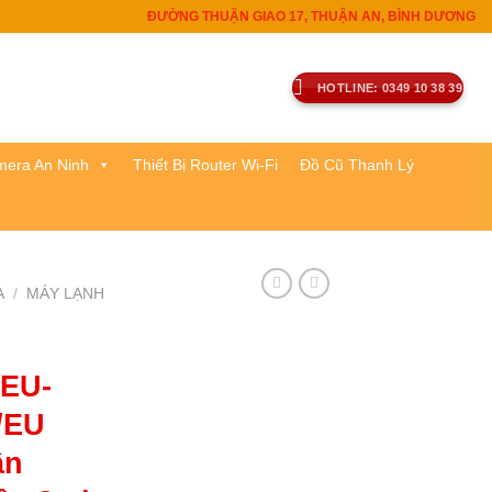
ĐƯỜNG THUẬN GIAO 17, THUẬN AN, BÌNH DƯƠNG
HOTLINE: 0349 10 38 39
era An Ninh
Thiết Bị Router Wi-Fi
Đồ Cũ Thanh Lý
A
/
MÁY LẠNH
EU-
/EU
ần