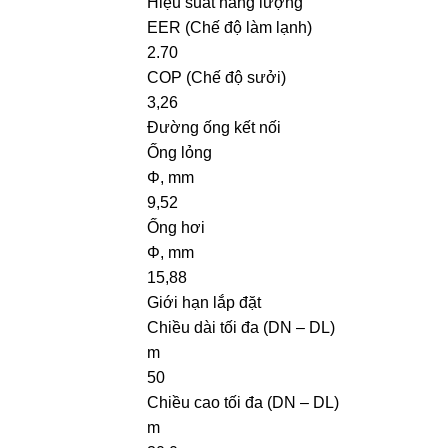
Hiệu suất năng lượng
EER (Chế độ làm lạnh)
2.70
COP (Chế độ sưởi)
3,26
Đường ống kết nối
Ống lỏng
Φ, mm
9,52
Ống hơi
Φ, mm
15,88
Giới hạn lắp đặt
Chiều dài tối đa (DN – DL)
m
50
Chiều cao tối đa (DN – DL)
m