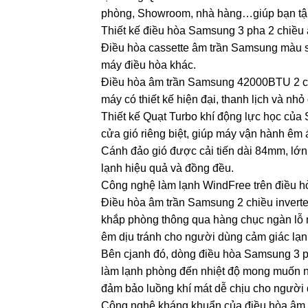
phòng, Showroom, nhà hàng…giúp bạn tận
Thiết kế điều hòa Samsung 3 pha 2 chi
Điều hòa cassette âm trần Samsung màu sắ
máy điều hòa khác.
Điều hòa âm trần Samsung 42000BTU 2 
máy có thiết kế hiện đại, thanh lịch và n
Thiết kế Quạt Turbo khí động lực học của
cửa gió riêng biệt, giúp máy vận hành êm á
Cánh đảo gió được cải tiến dài 84mm, lớ
lạnh hiệu quả và đồng đều.
Công nghệ làm lạnh WindFree trên đ
Điều hòa âm trần Samsung 2 chiều invert
khắp phòng thông qua hàng chục ngàn lỗ 
êm dịu tránh cho người dùng cảm giác lạn
Bên cjanh đó, dòng điều hòa Samsung 3 
làm lạnh phòng đến nhiệt độ mong muốn nh
đảm bảo luồng khí mát dễ chịu cho người
Công nghệ kháng khuẩn của điều hòa â