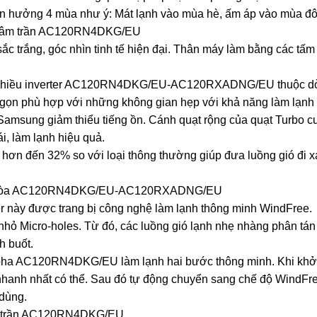
 hưởng 4 mùa như ý: Mát lạnh vào mùa hè, ấm áp vào mùa đô
ều âm trần AC120RN4DKG/EU
c trắng, góc nhìn tinh tế hiện đại. Thân máy làm bằng các t
chiều inverter AC120RN4DKG/EU-AC120RXADNG/EU thuộc dòng
hỏ gọn phù hợp với những không gian hẹp với khả năng làm lạnh
 Samsung giảm thiểu tiếng ồn. Cánh quạt rộng của quạt Turbo c
i, làm lạnh hiệu quả.
n hơn đến 32% so với loại thông thường giúp đưa luồng gió đi
iều hòa AC120RN4DKG/EU-AC120RXADNG/EU
er này được trang bị công nghệ làm lạnh thông minh WindFree
nhỏ Micro-holes. Từ đó, các luồng gió lạnh nhẹ nhàng phân tá
h buốt.
pha AC120RN4DKG/EU làm lạnh hai bước thông minh. Khi khởi 
anh nhất có thể. Sau đó tự động chuyển sang chế độ WindFree
 dùng.
m trần AC120RN4DKG/EU