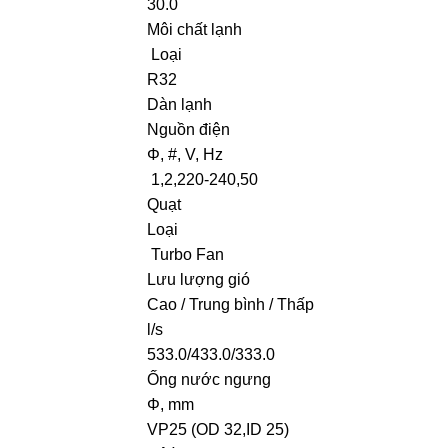
30.0
Môi chất lạnh
Loại
R32
Dàn lạnh
Nguồn điện
Φ, #, V, Hz
1,2,220-240,50
Quạt
Loại
Turbo Fan
Lưu lượng gió
Cao / Trung bình / Thấp
l/s
533.0/433.0/333.0
Ống nước ngưng
Φ, mm
VP25 (OD 32,ID 25)