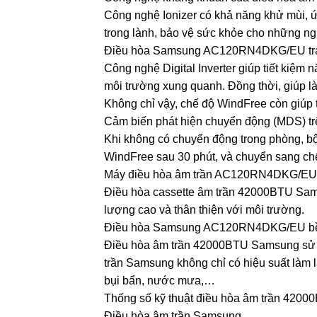
Công nghệ Ionizer có khả năng khử mùi, ức 
trong lành, bảo vệ sức khỏe cho những ngư
Điều hòa Samsung AC120RN4DKG/EU trang 
Công nghệ Digital Inverter giúp tiết kiệm
môi trường xung quanh. Đồng thời, giúp là
Không chỉ vậy, chế độ WindFree còn giúp t
Cảm biến phát hiện chuyển động (MDS)
Khi không có chuyển động trong phòng, 
WindFree sau 30 phút, và chuyển sang chế
Máy điều hòa âm trần AC120RN4DKG/E
Điều hòa cassette âm trần 42000BTU Sams
lượng cao và thân thiện với môi trường.
Điều hòa Samsung AC120RN4DKG/EU bền 
Điều hòa âm trần 42000BTU Samsung sử d
trần Samsung không chỉ có hiệu suất làm 
bụi bẩn, nước mưa,…
Thống số kỹ thuật điều hòa âm trần 
Điều hòa âm trần Samsung