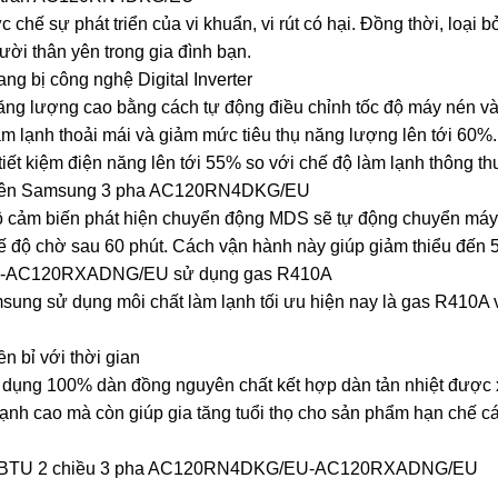
chế sự phát triển của vi khuẩn, vi rút có hại. Đồng thời, loại b
ời thân yên trong gia đình bạn.
bị công nghệ Digital Inverter
 năng lượng cao bằng cách tự động điều chỉnh tốc độ máy nén và 
m lạnh thoải mái và giảm mức tiêu thụ năng lượng lên tới 60%.
iết kiệm điện năng lên tới 55% so với chế độ làm lạnh thông t
 trên Samsung 3 pha AC120RN4DKG/EU
bộ cảm biến phát hiện chuyển động MDS sẽ tự động chuyển má
 độ chờ sau 60 phút. Cách vận hành này giúp giảm thiểu đến 5
U-AC120RXADNG/EU sử dụng gas R410A
ung sử dụng môi chất làm lạnh tối ưu hiện nay là gas R410A v
bỉ với thời gian
ụng 100% dàn đồng nguyên chất kết hợp dàn tản nhiệt được x
lạnh cao mà còn giúp gia tăng tuổi thọ cho sản phẩm hạn chế c
42000BTU 2 chiều 3 pha AC120RN4DKG/EU-AC120RXADNG/EU