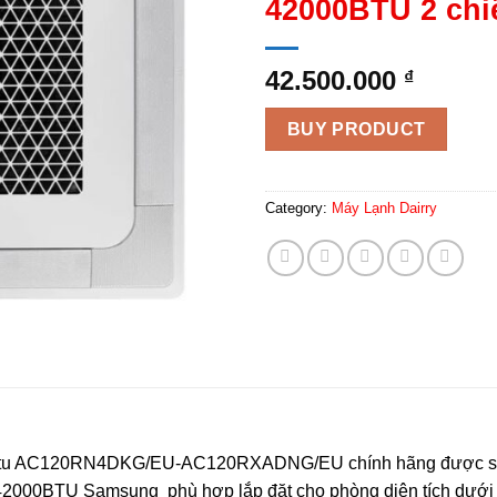
42000BTU 2 chi
42.500.000
₫
BUY PRODUCT
Category:
Máy Lạnh Dairry
Btu AC120RN4DKG/EU-AC120RXADNG/EU chính hãng được sản x
u 42000BTU Samsung phù hợp lắp đặt cho phòng diện tích dướ