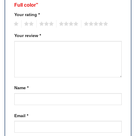
Full color”
Your rating
*
1
2
3
4
5
Your review
*
Name
*
Email
*