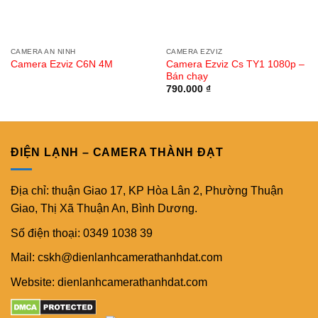
CAMERA AN NINH
CAMERA EZVIZ
Camera Ezviz Cs TY1 1080p –
Camera Ezviz C6N 4M
Bán chạy
790.000
₫
ĐIỆN LẠNH – CAMERA THÀNH ĐẠT
Địa chỉ: thuận Giao 17, KP Hòa Lân 2, Phường Thuận
Giao, Thị Xã Thuận An, Bình Dương.
Số điện thoại: 0349 1038 39
Mail: cskh@dienlanhcamerathanhdat.com
Website: dienlanhcamerathanhdat.com