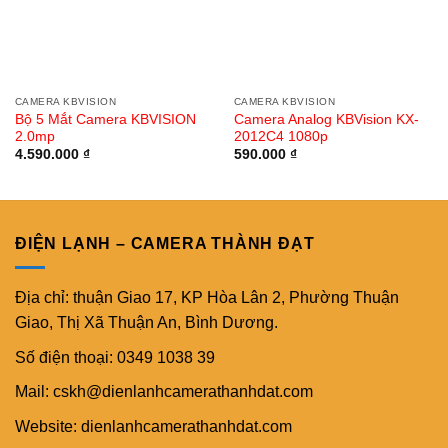
CAMERA KBVISION
CAMERA KBVISION
Bộ 5 Mắt Camera KBVISION
Camera Analog KBVision KX-
2.0mp
2012C4 1080p
4.590.000
₫
590.000
₫
ĐIỆN LẠNH – CAMERA THÀNH ĐẠT
Địa chỉ: thuận Giao 17, KP Hòa Lân 2, Phường Thuận
Giao, Thị Xã Thuận An, Bình Dương.
Số điện thoại: 0349 1038 39
Mail: cskh@dienlanhcamerathanhdat.com
Website: dienlanhcamerathanhdat.com