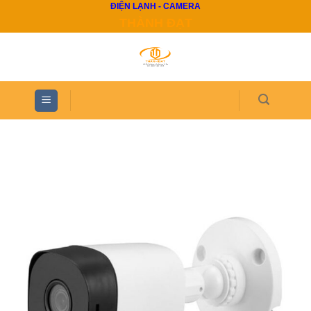
ĐIỆN LẠNH - CAMERA
Skip
THÀNH ĐẠT
to
content