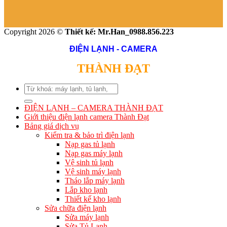
Copyright 2026 ©
Thiết kế: Mr.Han_0988.856.223
ĐIỆN LẠNH - CAMERA
THÀNH ĐẠT
Search
for:
ĐIỆN LẠNH – CAMERA THÀNH ĐẠT
Giới thiệu điện lạnh camera Thành Đạt
Bảng giá dịch vụ
Kiểm tra & bảo trì điện lạnh
Nạp gas tủ lạnh
Nạp gas máy lạnh
Vệ sinh tủ lạnh
Vệ sinh máy lạnh
Tháo lắp máy lạnh
Lắp kho lạnh
Thiết kế kho lạnh
Sửa chữa điện lạnh
Sửa máy lạnh
Sửa Tủ Lạnh