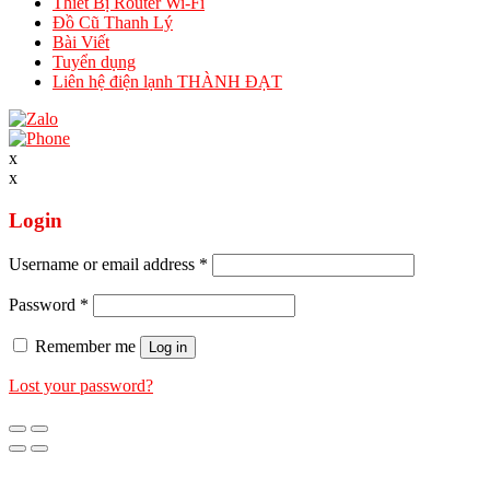
Thiết Bị Router Wi-Fi
Đồ Cũ Thanh Lý
Bài Viết
Tuyển dụng
Liên hệ điện lạnh THÀNH ĐẠT
x
x
Login
Username or email address
*
Password
*
Remember me
Log in
Lost your password?