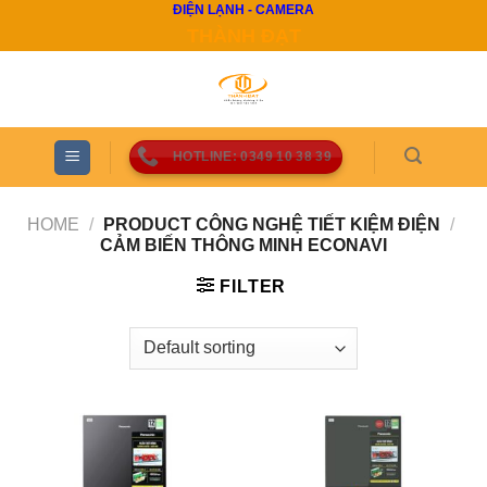
ĐIỆN LẠNH - CAMERA
Skip
THÀNH ĐẠT
to
content
HOTLINE: 0349 10 38 39
HOME
/
PRODUCT CÔNG NGHỆ TIẾT KIỆM ĐIỆN
/
CẢM BIẾN THÔNG MINH ECONAVI
FILTER