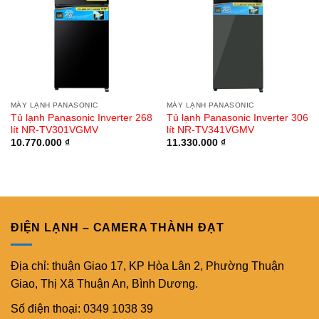
MÁY LẠNH PANASONIC
MÁY LẠNH PANASONIC
Tủ lạnh Panasonic Inverter 268
Tủ lạnh Panasonic Inverter 306
lít NR-TV301VGMV
lít NR-TV341VGMV
10.770.000
₫
11.330.000
₫
ĐIỆN LẠNH – CAMERA THÀNH ĐẠT
Địa chỉ: thuận Giao 17, KP Hòa Lân 2, Phường Thuận
Giao, Thị Xã Thuận An, Bình Dương.
Số điện thoại: 0349 1038 39