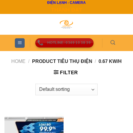
ĐIỆN LẠNH - CAMERA
Skip
THÀNH ĐẠT
to
content
HOTLINE: 0349 10 38 39
HOME
/
PRODUCT TIÊU THỤ ĐIỆN
/
0.67 KW/H
FILTER