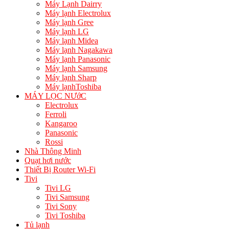
Máy Lạnh Dairry
Máy lạnh Electrolux
Máy lạnh Gree
Máy lạnh LG
Máy lạnh Midea
Máy lạnh Nagakawa
Máy lạnh Panasonic
Máy lạnh Samsung
Máy lạnh Sharp
Máy lạnhToshiba
MÁY LỌC NƯớC
Electrolux
Ferroli
Kangaroo
Panasonic
Rossi
Nhà Thông Minh
Quạt hơi nước
Thiết Bị Router Wi-Fi
Tivi
Tivi LG
Tivi Samsung
Tivi Sony
Tivi Toshiba
Tủ lạnh