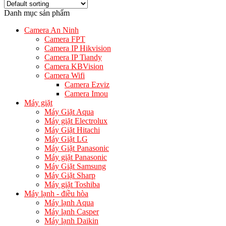
Danh mục sản phẩm
Camera An Ninh
Camera FPT
Camera IP Hikvision
Camera IP Tiandy
Camera KBVision
Camera Wifi
Camera Ezviz
Camera Imou
Máy giặt
Máy Giặt Aqua
Máy giặt Electrolux
Máy Giặt Hitachi
Máy Giặt LG
Máy Giặt Panasonic
Máy giặt Panasonic
Máy Giặt Samsung
Máy Giặt Sharp
Máy giặt Toshiba
Máy lạnh - điều hòa
Máy lạnh Aqua
Máy lạnh Casper
Máy lạnh Daikin