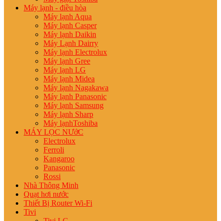
Máy lạnh - điều hòa
Máy lạnh Aqua
Máy lạnh Casper
Máy lạnh Daikin
Máy Lạnh Dairry
Máy lạnh Electrolux
Máy lạnh Gree
Máy lạnh LG
Máy lạnh Midea
Máy lạnh Nagakawa
Máy lạnh Panasonic
Máy lạnh Samsung
Máy lạnh Sharp
Máy lạnhToshiba
MÁY LỌC NƯớC
Electrolux
Ferroli
Kangaroo
Panasonic
Rossi
Nhà Thông Minh
Quạt hơi nước
Thiết Bị Router Wi-Fi
Tivi
Tivi LG