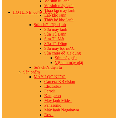
Vệ sinh tủ lạnh
Vệ sinh máy lạnh
Tháo lắp máy lạnh
HOTLINE: 0349 10 38 39
Lắp kho lạnh
Thiết kế kho lạnh
Sửa chữa điện lạnh
Sửa máy lạnh
Sửa Tủ Lạnh
Sửa Tủ Mát
Sửa Tủ Đông
Sửa máy lọc nước
Sửa chữa đồ gia dụng
Sửa máy giặt
Vệ sinh máy giặt
Sửa chữa điện tử
Sản phẩm
MÁY LỌC NƯớC
Camera KBVision
Electrolux
Ferroli
Kangaroo
Máy lạnh Midea
Panasonic
Máy lạnh Nagakawa
Rossi