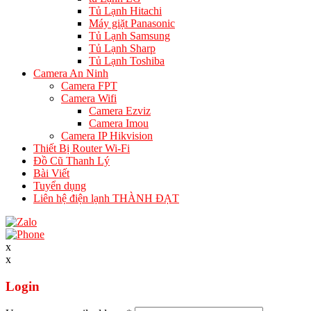
Tủ Lạnh Hitachi
Máy giặt Panasonic
Tủ Lạnh Samsung
Tủ Lạnh Sharp
Tủ Lạnh Toshiba
Camera An Ninh
Camera FPT
Camera Wifi
Camera Ezviz
Camera Imou
Camera IP Hikvision
Thiết Bị Router Wi-Fi
Đồ Cũ Thanh Lý
Bài Viết
Tuyển dụng
Liên hệ điện lạnh THÀNH ĐẠT
x
x
Login