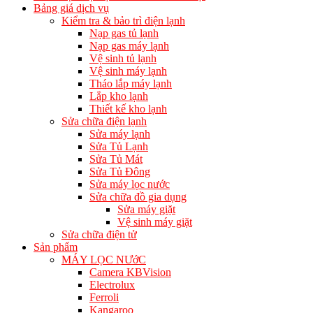
Bảng giá dịch vụ
Kiểm tra & bảo trì điện lạnh
Nạp gas tủ lạnh
Nạp gas máy lạnh
Vệ sinh tủ lạnh
Vệ sinh máy lạnh
Tháo lắp máy lạnh
Lắp kho lạnh
Thiết kế kho lạnh
Sửa chữa điện lạnh
Sửa máy lạnh
Sửa Tủ Lạnh
Sửa Tủ Mát
Sửa Tủ Đông
Sửa máy lọc nước
Sửa chữa đồ gia dụng
Sửa máy giặt
Vệ sinh máy giặt
Sửa chữa điện tử
Sản phẩm
MÁY LỌC NƯớC
Camera KBVision
Electrolux
Ferroli
Kangaroo