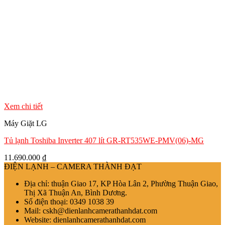
Xem chi tiết
Máy Giặt LG
Tủ lạnh Toshiba Inverter 407 lít GR-RT535WE-PMV(06)-MG
11.690.000
₫
ĐIỆN LẠNH – CAMERA THÀNH ĐẠT
Địa chỉ: thuận Giao 17, KP Hòa Lân 2, Phường Thuận Giao,
Thị Xã Thuận An, Bình Dương.
Số điện thoại: 0349 1038 39
Mail: cskh@dienlanhcamerathanhdat.com
Website: dienlanhcamerathanhdat.com