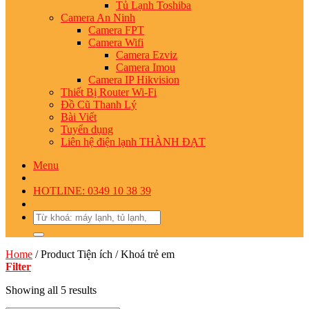
Tủ Lạnh Toshiba
Camera An Ninh
Camera FPT
Camera Wifi
Camera Ezviz
Camera Imou
Camera IP Hikvision
Thiết Bị Router Wi-Fi
Đồ Cũ Thanh Lý
Bài Viết
Tuyển dụng
Liên hệ điện lạnh THÀNH ĐẠT
Menu
HOTLINE: 0349 10 38 39
Search
for:
Home
/
Product Tiện ích
/
Khoá trẻ em
Filter
Showing all 5 results