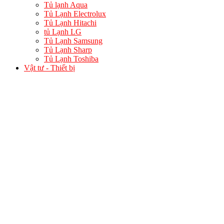
Tủ lạnh Aqua
Tủ Lạnh Electrolux
Tủ Lạnh Hitachi
tủ Lạnh LG
Tủ Lạnh Samsung
Tủ Lạnh Sharp
Tủ Lạnh Toshiba
Vật tư - Thiết bị