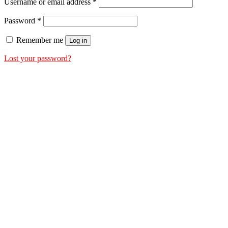
Username or email address
*
Password
*
Remember me
Log in
Lost your password?