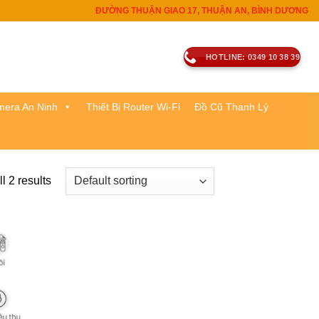
ĐƯỜNG THUẬN GIAO 17, THUẬN AN, BÌNH DƯƠNG
HOTLINE: 0349 10 38 39
era An Ninh
Thiết Bị Router Wi-Fi
Đồ Cũ Thanh Lý
l 2 results