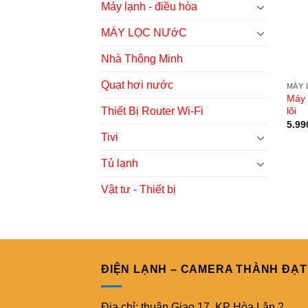
Máy lạnh - điều hòa
MÁY LỌC NƯớC
Nhà Thông Minh
Quạt hơi nước
MÁY 
Máy 
lõi
Thiết Bị Router Wi-Fi
5.99
Tivi
Tủ lạnh
Vật tư - Thiết bị
ĐIỆN LẠNH – CAMERA THÀNH ĐẠT
Địa chỉ: thuận Giao 17, KP Hòa Lân 2,