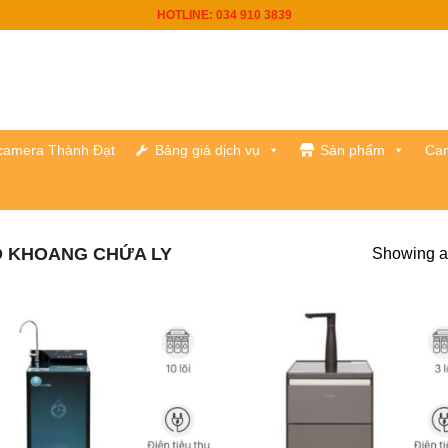
HOTLINE: 034 910 3839
h camera Thành Đạt
Bảng giá dịch vụ
Sản phẩm
Cam
 KHOANG CHỨA LY
Showing al