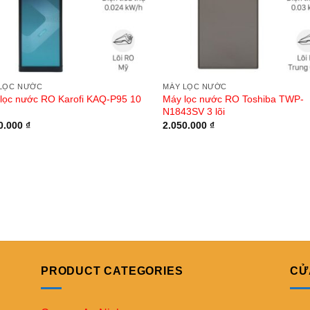
LỌC NƯỚC
MÁY LỌC NƯỚC
lọc nước RO Karofi KAQ-P95 10
Máy lọc nước RO Toshiba TWP-
N1843SV 3 lõi
0.000
₫
2.050.000
₫
PRODUCT CATEGORIES
CỬ