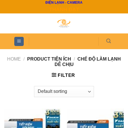
ĐIỆN LẠNH - CAMERA
Skip
THÀNH ĐẠT
to
content
HOME
/
PRODUCT TIỆN ÍCH
/
CHẾ ĐỘ LÀM LẠNH
DỄ CHỊU
FILTER