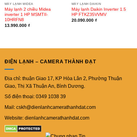
MÁY LẠNH MIDEA
MÁY LẠNH DAIKIN
Máy lạnh 2 chiều Midea
Máy lạnh Daikin Inverter 1.5
inverter 1 HP MSMTII-
HP FTKZ35VVMV
10HRFN8
20.090.000
₫
13.990.000
₫
ĐIỆN LẠNH – CAMERA THÀNH ĐẠT
Địa chỉ: thuận Giao 17, KP Hòa Lân 2, Phường Thuận
Giao, Thị Xã Thuận An, Bình Dương.
Số điện thoại: 0349 1038 39
Mail: cskh@dienlanhcamerathanhdat.com
Website: dienlanhcamerathanhdat.com