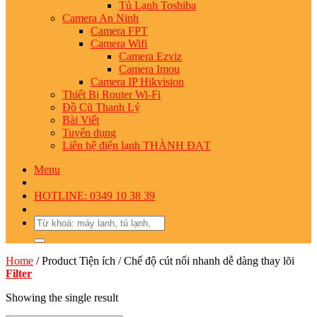
Tủ Lạnh Toshiba
Camera An Ninh
Camera FPT
Camera Wifi
Camera Ezviz
Camera Imou
Camera IP Hikvision
Thiết Bị Router Wi-Fi
Đồ Cũ Thanh Lý
Bài Viết
Tuyển dụng
Liên hệ điện lạnh THÀNH ĐẠT
Menu
HOTLINE: 0349 10 38 39
Search
for:
Home
/
Product Tiện ích
/
Chế độ cút nối nhanh dễ dàng thay lõi
Filter
Showing the single result