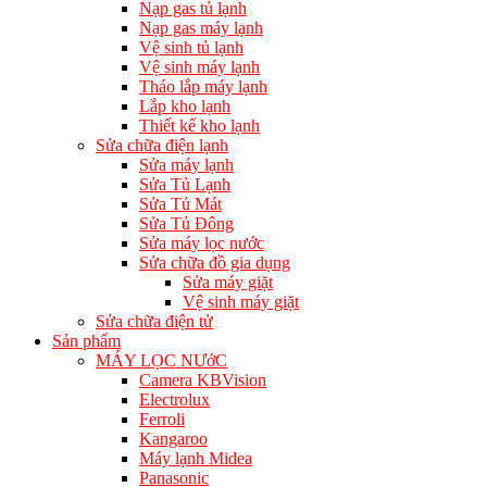
Nạp gas tủ lạnh
Nạp gas máy lạnh
Vệ sinh tủ lạnh
Vệ sinh máy lạnh
Tháo lắp máy lạnh
Lắp kho lạnh
Thiết kế kho lạnh
Sửa chữa điện lạnh
Sửa máy lạnh
Sửa Tủ Lạnh
Sửa Tủ Mát
Sửa Tủ Đông
Sửa máy lọc nước
Sửa chữa đồ gia dụng
Sửa máy giặt
Vệ sinh máy giặt
Sửa chữa điện tử
Sản phẩm
MÁY LỌC NƯớC
Camera KBVision
Electrolux
Ferroli
Kangaroo
Máy lạnh Midea
Panasonic