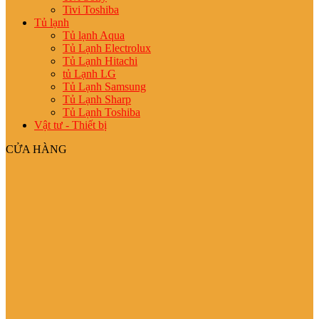
Tivi Toshiba
Tủ lạnh
Tủ lạnh Aqua
Tủ Lạnh Electrolux
Tủ Lạnh Hitachi
tủ Lạnh LG
Tủ Lạnh Samsung
Tủ Lạnh Sharp
Tủ Lạnh Toshiba
Vật tư - Thiết bị
CỬA HÀNG