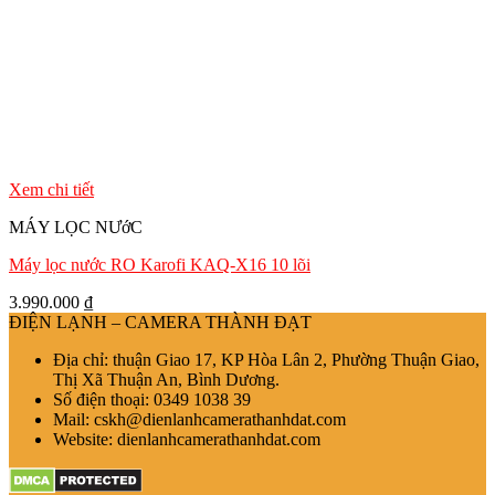
Xem chi tiết
MÁY LỌC NƯớC
Máy lọc nước RO Karofi KAQ-X16 10 lõi
3.990.000
₫
ĐIỆN LẠNH – CAMERA THÀNH ĐẠT
Địa chỉ: thuận Giao 17, KP Hòa Lân 2, Phường Thuận Giao,
Thị Xã Thuận An, Bình Dương.
Số điện thoại: 0349 1038 39
Mail: cskh@dienlanhcamerathanhdat.com
Website: dienlanhcamerathanhdat.com