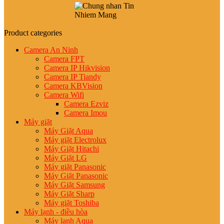
Product categories
Camera An Ninh
Camera FPT
Camera IP Hikvision
Camera IP Tiandy
Camera KBVision
Camera Wifi
Camera Ezviz
Camera Imou
Máy giặt
Máy Giặt Aqua
Máy giặt Electrolux
Máy Giặt Hitachi
Máy Giặt LG
Máy giặt Panasonic
Máy Giặt Panasonic
Máy Giặt Samsung
Máy Giặt Sharp
Máy giặt Toshiba
Máy lạnh - điều hòa
Máy lạnh Aqua