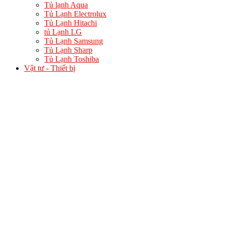
Tủ lạnh Aqua
Tủ Lạnh Electrolux
Tủ Lạnh Hitachi
tủ Lạnh LG
Tủ Lạnh Samsung
Tủ Lạnh Sharp
Tủ Lạnh Toshiba
Vật tư - Thiết bị