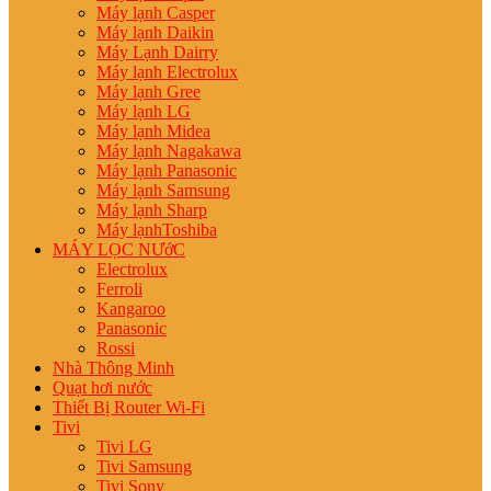
Máy lạnh Casper
Máy lạnh Daikin
Máy Lạnh Dairry
Máy lạnh Electrolux
Máy lạnh Gree
Máy lạnh LG
Máy lạnh Midea
Máy lạnh Nagakawa
Máy lạnh Panasonic
Máy lạnh Samsung
Máy lạnh Sharp
Máy lạnhToshiba
MÁY LỌC NƯớC
Electrolux
Ferroli
Kangaroo
Panasonic
Rossi
Nhà Thông Minh
Quạt hơi nước
Thiết Bị Router Wi-Fi
Tivi
Tivi LG
Tivi Samsung
Tivi Sony