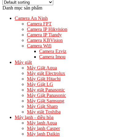
Danh mục sản phẩm
Camera An Ninh
Camera FPT
Camera IP Hikvision
Camera IP Tiandy
Camera KBVision
Camera Wifi
Camera Ezviz
Camera Imou
Máy giặt
Máy Giặt Aqua
Máy giặt Electrolux
Máy Giặt Hitachi
Máy Giặt LG
Máy giặt Panasonic
Máy Giặt Panasonic
Máy Giặt Samsung
Máy Giặt Sharp
Máy giặt Toshiba
Máy lạnh - điều hòa
Máy lạnh Aqua
Máy lạnh Casper
Máy lạnh Daikin