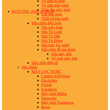
Vệ sinh tủ lạnh
Vệ sinh máy lạnh
Tháo lắp máy lạnh
HOTLINE: 0349 10 38 39
Lắp kho lạnh
Thiết kế kho lạnh
Sửa chữa điện lạnh
Sửa máy lạnh
Sửa Tủ Lạnh
Sửa Tủ Mát
Sửa Tủ Đông
Sửa máy lọc nước
Sửa chữa đồ gia dụng
Sửa máy giặt
Vệ sinh máy giặt
Sửa chữa điện tử
Sản phẩm
MÁY LỌC NƯớC
Camera KBVision
Electrolux
Ferroli
Kangaroo
Máy lạnh Midea
Panasonic
Máy lạnh Nagakawa
Rossi