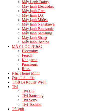
Máy Lạnh Dairry
Máy lạnh Electrolux
Máy lạnh Gree
Máy lạnh LG
Máy lạnh Midea
Máy lạnh Nagakawa
Máy lạnh Panasonic
Máy lạnh Samsung
Máy lạnh Sharp
Máy lạnhToshiba
MÁY LỌC NƯớC
Electrolux
Ferroli
Kangaroo
Panasonic
Rossi
Nhà Thông Minh
Quạt hơi nước
Thiết Bị Router Wi-Fi
Tivi
Tivi LG
Tivi Samsung
Tivi Sony
Tivi Toshiba
Tủ lạnh