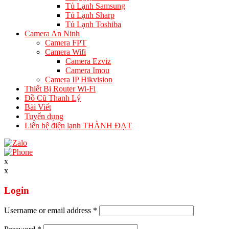
Tủ Lạnh Samsung
Tủ Lạnh Sharp
Tủ Lạnh Toshiba
Camera An Ninh
Camera FPT
Camera Wifi
Camera Ezviz
Camera Imou
Camera IP Hikvision
Thiết Bị Router Wi-Fi
Đồ Cũ Thanh Lý
Bài Viết
Tuyển dụng
Liên hệ điện lạnh THÀNH ĐẠT
x
x
Login
Username or email address
*