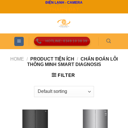
ĐIỆN LẠNH - CAMERA
Skip
THÀNH ĐẠT
to
content
HOTLINE: 0349 10 38 39
HOME
/
PRODUCT TIỆN ÍCH
/
CHẨN ĐOÁN LỖI
THÔNG MINH SMART DIAGNOSIS
FILTER