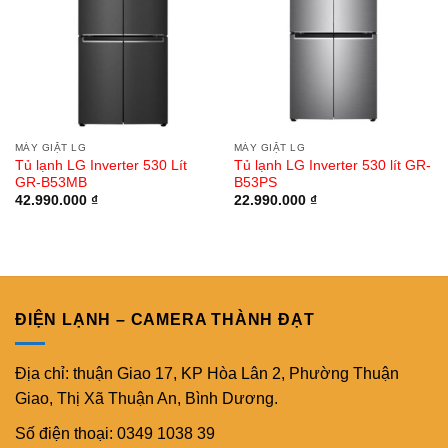
MÁY GIẶT LG
MÁY GIẶT LG
Tủ lạnh LG Inverter 530 Lít
Tủ lạnh LG Inverter 530 lít GR-
GR-B53MB
B53PS
42.990.000
₫
22.990.000
₫
ĐIỆN LẠNH – CAMERA THÀNH ĐẠT
Địa chỉ: thuận Giao 17, KP Hòa Lân 2, Phường Thuận
Giao, Thị Xã Thuận An, Bình Dương.
Số điện thoại: 0349 1038 39